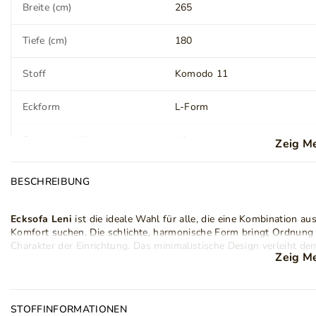
Breite (cm)
265
Tiefe (cm)
180
Stoff
Komodo 11
Eckform
L-Form
Ottomane (Höhe) (cm)
44
Zeig M
Sitz (Höhe) (cm)
44
BESCHREIBUNG
Sitz (Tiefe) (cm)
65
Ecksofa Leni
ist die ideale Wahl für alle, die eine Kombination 
Komfort suchen. Die schlichte, harmonische Form bringt Ordnung
Rückenlehne (Breite) (cm)
210
Charakter der Einrichtung. Das minimalistische Design verleiht dem
Zeig M
stilvollen, ausgewogenen Auftritt.
Armlehnen
Ja
Modell Leni
ist mit breiten,
bequemen Armlehnen
ausgestattet, d
Ablage für die Arme bieten. Ein zusätzlicher Vorteil ist die groß
STOFFINFORMATIONEN
nach einem langen Tag – perfekt sowohl für ein kurzes Nickerche