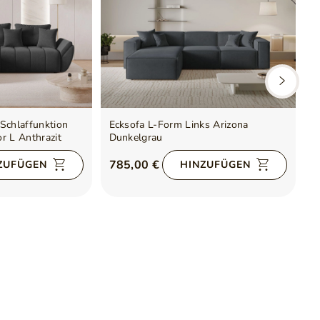
Schlaffunktion
Ecksofa L-Form Links Arizona
E
r L Anthrazit
Dunkelgrau
S
P
785,00 €
6
ZUFÜGEN
HINZUFÜGEN