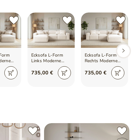
e
-Form
Ecksofa L-Form
Ecksofa L-Form
derne
Links Moderne
Rechts Moderne
ni Beige
Ecksofa Leni
Ecksofa Leni
Creme
Creme
735,00 €
735,00 €