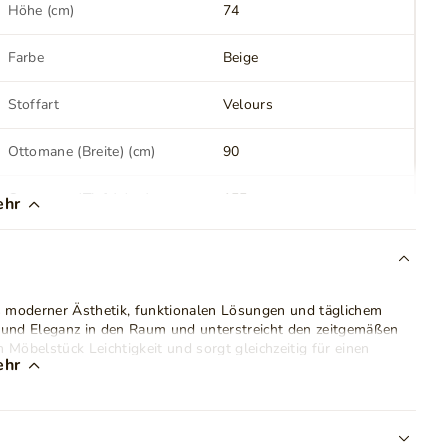
Höhe (cm)
74
Farbe
Beige
Stoffart
Velours
Ottomane (Breite) (cm)
90
Ottomane (Tiefe) (cm)
155
ehr
Sitzfläche (Breite) (cm)
120
Sitzverarbeitung
Wellenfedern
aus moderner Ästhetik, funktionalen Lösungen und täglichem
 und Eleganz in den Raum und unterstreicht den zeitgemäßen
Rückenlehne (Höhe) (cm)
74
 Möbelstück Leichtigkeit und sorgt gleichzeitig für einen
ehr
Höhenverstellung der
Nein
ie nicht nur den Komfort erhöhen, sondern auch eine praktische
Armlehnen
zügige und komfortable
Chaiselongue
, ideal zum Entspannen
n als auch für erholsame Abende.