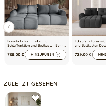
Ecksofa L-Form Links mit
Ecksofa L-Form mit 
Schlaffunktion und Bettkasten Bonno
und Bettkasten Deco
Dunkelgrau
739,00 €
739,00 €
HINZUFÜGEN
HIN
ZULETZT GESEHEN