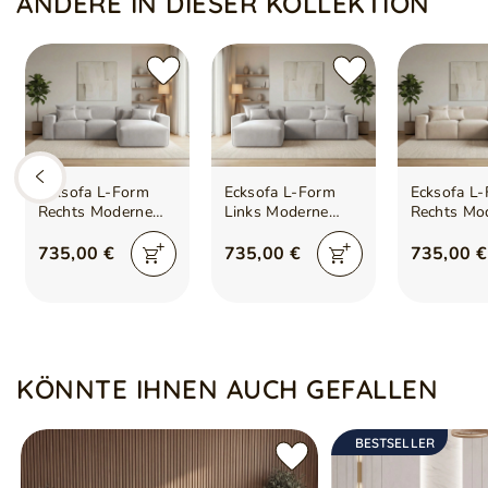
ANDERE IN DIESER KOLLEKTION
Symbol
5905242035696
Serie
LENI
Sitzfüllung:
HR37-Schaum mit Wellenfedern
Rückenfüllung:
T25-Schaum
Kunststofffüße
Sechs kleine Kissen
Freistehende Konstruktion – vollständig bezogene Rückseit
Zwei breite Armlehnen
Ecksofa L-Form
Ecksofa L-Form
Ecksofa L
Rechts Moderne
Links Moderne
Rechts Mo
Ecksofa Leni Grau
Ecksofa Leni Grau
Ecksofa Le
735,00 €
735,00 €
735,00 €
KÖNNTE IHNEN AUCH GEFALLEN
BESTSELLER