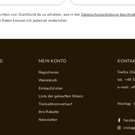
ichten von GrainGold.de zu erhalten, wie in der
Datenschutzerklärung beschrie
 Daten können Ich jederzeit widerrufen.
NG
MEIN KONTO
KONTAK
Swiba 16
Registrieren
tel.
+49 
Warenkorb
e-mail:
of
Einkaufslisten
Liste der gekauften Waren
Montag - F
Transaktionsverlauf
Ihre Rabatte
Newsletter
faceb
instag