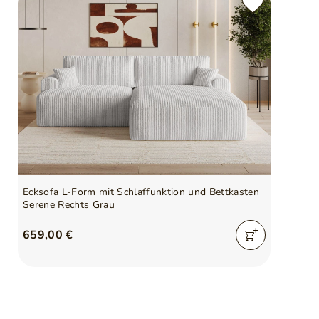
Anzahl der Pakete
2
Gewicht
120 kg
Kissen inklusive
Ja
Verantwortliche Stelle für
GrainGold Sp z o.o.
dieses Produkt in der EU
Mehr
Symbol
5905242033876
Serie
SERENE
Ecksofa L-Form mit Schlaffunktion und Bettkasten
Serene Rechts Grau
659,00 €