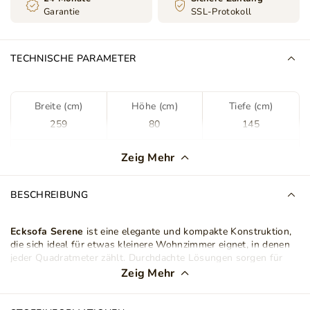
Garantie
SSL-Protokoll
TECHNISCHE PARAMETER
Breite (cm)
Höhe (cm)
Tiefe (cm)
259
80
145
Farbe
Grau
Zeig Mehr
Stoff
Tilia 86
BESCHREIBUNG
Stoffart
Cord
Ecksofa Serene
ist eine elegante und kompakte Konstruktion,
die sich ideal für etwas kleinere Wohnzimmer eignet, in denen
Eckform
L-Form
jeder Quadratmeter zählt. Durchdachte Lösungen sorgen für
hohen Komfort und eine ausgezeichnete Ergonomie im
Zeig Mehr
täglichen Gebrauch.
Ottomane (Breite) (cm)
132
Eckcouch Serene
überzeugt durch ihre minimalistische Form