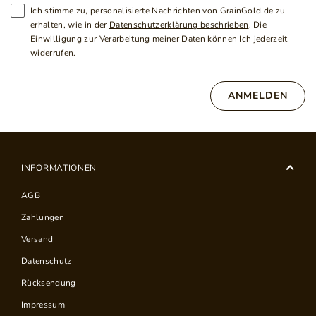
Ich stimme zu, personalisierte Nachrichten von GrainGold.de zu
erhalten, wie in der
Datenschutzerklärung beschrieben
. Die
Einwilligung zur Verarbeitung meiner Daten können Ich jederzeit
widerrufen.
ANMELDEN
INFORMATIONEN
AGB
Zahlungen
Versand
Datenschutz
Rücksendung
Impressum