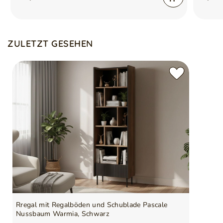
Griffe aus Kunststoff, optisch auf das Möbel abgestimmt
Möbel zur Selbstmontage
Lieferung in Paketen inklusive Montageanleitung
Maßtoleranz von ±5 cm möglich
ZULETZT GESEHEN
Farbabweichungen können aufgrund unterschiedlicher
Monitoreinstellungen auftreten
Rregal mit Regalböden und Schublade Pascale
Nussbaum Warmia, Schwarz