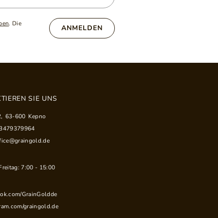
ben
. Die
ANMELDEN
TIEREN SIE UNS
2
,
63-600
Kepno
33479379964
fice@graingold.de
reitag: 7:00 - 15:00
ook.com/GrainGoldde
ram.com/graingold.de