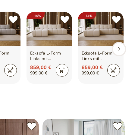
Anzahl der Pakete
3
stoff
-14%
-14%
Kissen inklusive
Ja
-Form
Ecksofa L-Form
Ecksofa L-Form
ellungen möglich
Links mit
Links mit
tion und
Schlaffunktion und
Schlaffunktion und
859,00 €
859,00 €
Bettkasten
Bettkasten
999,00 €
999,00 €
rau
Montero Weiß
Montero Creme