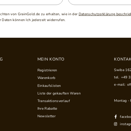
ichten von GrainGold.de zu erhalten, wie in der
Datenschutzerklärung beschrie
 Daten können Ich jederzeit widerrufen.
NG
MEIN KONTO
KONTAK
Swiba 16
Registrieren
tel.
+49 
Warenkorb
e-mail:
of
Einkaufslisten
Liste der gekauften Waren
Montag - F
Transaktionsverlauf
Ihre Rabatte
Newsletter
faceb
instag