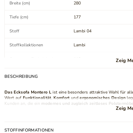
Breite (cm)
280
Tiefe (cm)
177
Stoff
Lambi 04
Stoffkollektionen
Lambi
Ottomane (Breite) (cm)
118
Zeig M
Ottomane (Tiefe) (cm)
153
BESCHREIBUNG
Sitzfläche (Breite) (cm)
162
Das Ecksofa Montero L
ist eine besonders attraktive Wahl für al
Wert auf
Funktionalität
,
Komfort
und
ergonomisches Design
leg
Sitzverarbeitung
Elastischer Polstergurt
Kunden an, die ein
modernes und zugleich zeitloses Polstermöb
Polyurethanschaum
Zeig M
Das
Ecksofa Montero
ist mit einer
breiten Armlehne
ausgestattet
und Anlehnkomfort bieten. Für die optimale Sitzweichheit sorgen
Rückenlehne (Höhe) (cm)
71
T30-Polsterschaum
. Diese Konstruktion ist besonders formstabi
STOFFINFORMATIONEN
lange Lebensdauer
auch bei täglicher Nutzung.