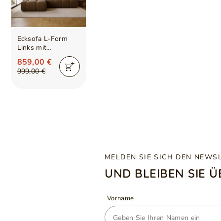
Ecksofa L-Form
Links mit
Schlaffunktion und
859,00 €
Bettkasten
999,00 €
Montero Braun
MELDEN SIE SICH DEN NEWS
UND BLEIBEN SIE 
Vorname