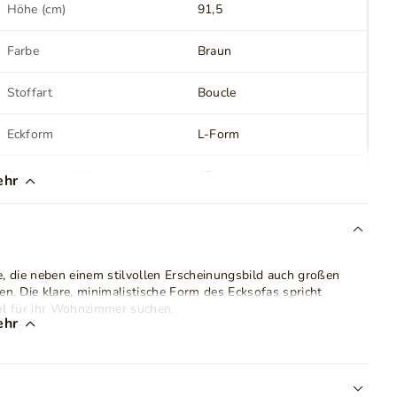
Höhe (cm)
91,5
Farbe
Braun
Stoffart
Boucle
Eckform
L-Form
Ottomane (Höhe) (cm)
43
ehr
Sitz (Höhe) (cm)
43
Sitz (Tiefe) (cm)
60
le, die neben einem stilvollen Erscheinungsbild auch großen
en. Die klare, minimalistische Form des Ecksofas spricht
Dichte des Sitzschaums
T30
el
für ihr Wohnzimmer suchen.
ehr
 und verfügt über
zwei große Rückenkissen
, die hohen Sitz-
elastische Polstergurte
in Kombination mit hochwertigem
Anfertigung der
Polyurethanschaum
l, widerstandsfähig gegen Durchsitzen und gewährleistet eine
Rückenlehne
Rückenpolster mit
Schaumstoffgranulat