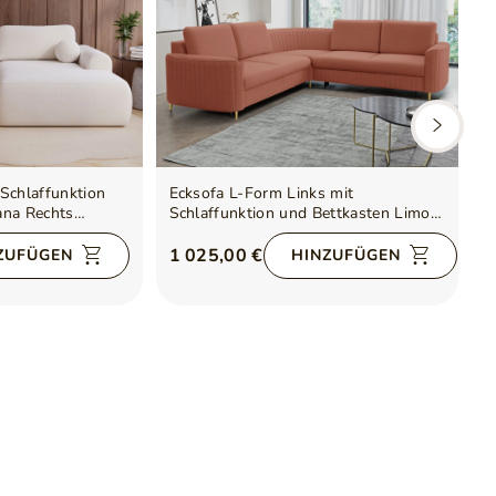
Schlaffunktion
Ecksofa L-Form Links mit
E
ana Rechts
Schlaffunktion und Bettkasten Limon
u
Orange
H
1 025,00 €
7
ZUFÜGEN
HINZUFÜGEN