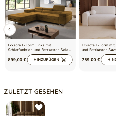
Ecksofa L-Form Links mit
Ecksofa L-Form mit 
Schlaffunktion und Bettkasten Solam
und Bettkasten Sav
Gelb
Bouclé-Stoff Weiß
899,00 €
759,00 €
HINZUFÜGEN
HIN
ZULETZT GESEHEN