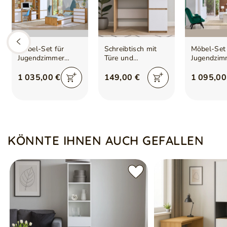
Kanten mit strapazierfähigem PCV-Umleimer geschützt
Schubladen mit kugelgelagerten Vollauszugsschienen
Lieferung als Selbstbaumöbel
Montageanleitung im Lieferumfang enthalten
Maßtoleranz bis zu ±5 cm möglich
Möbel-Set für
Schreibtisch mit
Möbel-Set 
Farben können je nach Bildschirmeinstellungen leicht abwe
Jugendzimmer
Türe und
Jugendzim
Arcadia Eiche
Schublade Eiche
Arcadia W
Wotan, Weiß
Wotan, Weiß
1 035,00 €
149,00 €
1 095,00
KÖNNTE IHNEN AUCH GEFALLEN