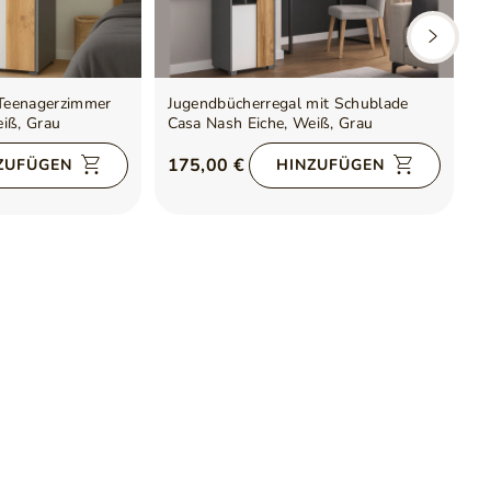
 Teenagerzimmer
Jugendbücherregal mit Schublade
O
iß, Grau
Casa Nash Eiche, Weiß, Grau
f
E
175,00 €
9
ZUFÜGEN
HINZUFÜGEN