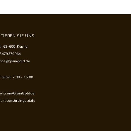
TIEREN SIE UNS
2
,
63-600
Kepno
33479379964
fice@graingold.de
reitag: 7:00 - 15:00
ook.com/GrainGoldde
ram.com/graingold.de