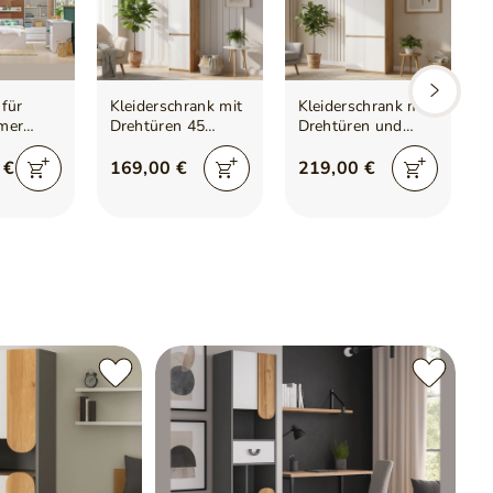
für
Kleiderschrank mit
Kleiderschrank mit
ichen
mer
Drehtüren 45
Drehtüren und
eiß
Arcadia Eiche
Kleiderstange 80
Wotan, Weiß
Arcadia Eiche
 €
169,00 €
219,00 €
Wotan Weiß