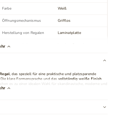
Farbe
Weiß
Öffnungsmechanismus
Grifflos
Herstellung von Regalen
Laminatplatte
Korpusverarbeitung
Laminat Spanplatte
ehr
Stil
Modern
Kantenschutz
PCV
Regal
, das speziell für eine praktische und platzsparende
 Die klare Formensprache und das
vollständig weiße Finish
Gewicht
21 kg
achen es zu einer idealen Wahl für skandinavische, moderne und
ehr
ekt als
schmales Bücherregal
, für Dekoration, Ordner oder
chlanken Konstruktion eignet sich das Modell hervorragend als
chen Schreibtisch, Bett oder in engen Nischen platzieren.