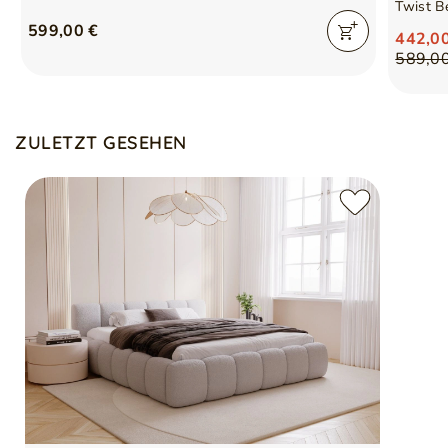
Twist B
599,00 €
442,0
589,0
ZULETZT GESEHEN