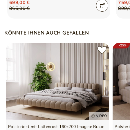
699,00 €
759,
865,00 €
899,
KÖNNTE IHNEN AUCH GEFALLEN
-25%
VIDEO
Polsterbett mit Lattenrost 160x200 Imagine Braun
Polster