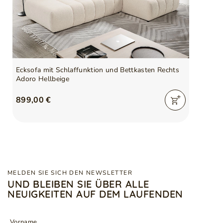
Kissen inklusive
Ja
Verantwortliche Stelle für
GrainGold Sp z o.o.
dieses Produkt in der EU
Mehr
Ecksofa mit Schlaffunktion und Bettkasten Rechts
Symbol
5905242967683
Adoro Hellbeige
Serie
ADORO
899,00 €
MELDEN SIE SICH DEN NEWSLETTER
UND BLEIBEN SIE ÜBER ALLE
NEUIGKEITEN AUF DEM LAUFENDEN
Vorname