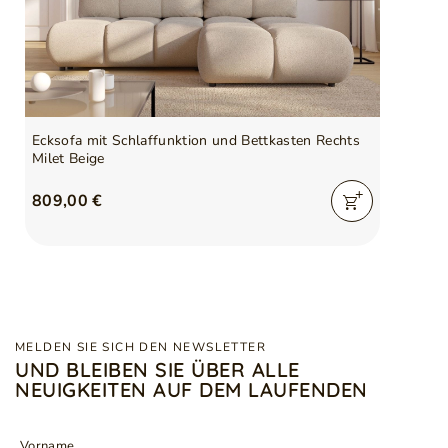
Gewicht
96 kg
Kissen inklusive
Ja
Verantwortliche Stelle für
GrainGold Sp z o.o.
dieses Produkt in der EU
Mehr
Ecksofa mit Schlaffunktion und Bettkasten Rechts
Milet Beige
809,00 €
Symbol
5905242967331
Serie
MILET
MELDEN SIE SICH DEN NEWSLETTER
UND BLEIBEN SIE ÜBER ALLE
NEUIGKEITEN AUF DEM LAUFENDEN
Vorname