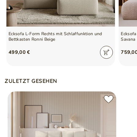
Stil
Modern
Skandinavisch
Methode zum Ausklappen
DL-System
Ecksofa L-Form Rechts mit Schlaffunktion und
Ecksofa
Montage
Zur Selbstmontage
Bettkasten Ronni Beige
Savana 
Fuß (Höhe) (cm)
3,5
499,00 €
759,0
Beinverarbeitung
Kunstoff
Farbe der Beine
Schwarz
ZULETZT GESEHEN
Anzahl Sitzplätze
3
Freistehendes Möbelstück
Ja
(Rückseite mit Stoff
bezogen)
Anzahl der Pakete
2