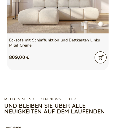
Gewicht
96 kg
Kissen inklusive
Ja
Verantwortliche Stelle für
GrainGold Sp z o.o.
dieses Produkt in der EU
Mehr
Ecksofa mit Schlaffunktion und Bettkasten Links
Milet Creme
809,00 €
Symbol
5905242967263
Serie
MILET
MELDEN SIE SICH DEN NEWSLETTER
UND BLEIBEN SIE ÜBER ALLE
NEUIGKEITEN AUF DEM LAUFENDEN
Vorname