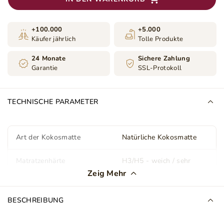
+100.000
+5.000
Käufer jährlich
Tolle Produkte
24 Monate
Sichere Zahlung
Garantie
SSL-Protokoll
TECHNISCHE PARAMETER
Art der Kokosmatte
Natürliche Kokosmatte
Matratzenhärte
H3/H5 - weich / sehr
hart
Zeig Mehr
Matratzendicke (cm)
10
BESCHREIBUNG
Abdeckung
Antiallergisch