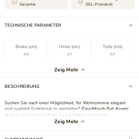
Garantie
SSL-Protokoll
TECHNISCHE PARAMETER
Breite (cm)
Höhe (cm)
Tiefe (cm)
60
42
60
Farbe
Schwarz
Zeig Mehr
Farbton
Schwarzer Glanz
BESCHREIBUNG
Maße der Tischplatte
60x60 cm
70x70 cm
Suchen Sie nach einer Möglichkeit, Ihr Wohnzimmer elegant
und zugleich funktional zu gestalten?
Couchtisch-Set Asumi
Tischplattenverarbeitung
Laminatplatte
2in1
ist die perfekte Wahl für Liebhaber modernen
Minimalismus und eleganten Designs. Zwei Tische in
Zeig Mehr
unterschiedlicher Höhe bilden ein harmonisches Ensemble, das
Form der Arbeitsplatte
Rechteckig
je nach Bedarf und verfügbarem Platz zusammen oder einzeln
aufgestellt werden kann.