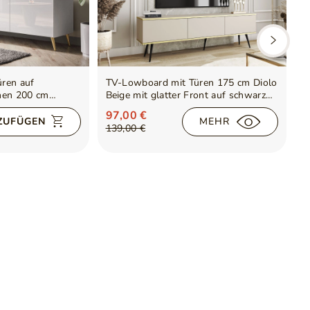
ren auf
TV-Lowboard mit Türen 175 cm Diolo
T
nen 200 cm
Beige mit glatter Front auf schwarzen
B
anz
Beinen
B
97,00 €
1
MEHR
ZUFÜGEN
139,00 €