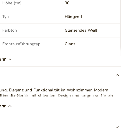
Höhe (cm)
30
Typ
Hängend
Farbton
Glänzendes Weiß
Frontausführungtyp
Glanz
Körperausführungtyp
Matt
ehr
Schubladen
Nein
Türscharniere
Einbautüren
dnung, Eleganz und Funktionalität im Wohnzimmer. Modern
timedia-Geräte mit stilvollem Design und sorgen so für ein
Herstellung von Regalen
Laminatplatte
ehr
em
matten Korpus
und wirkt so modern und elegant. Klare
Stil
Modern
n Wohnraum ein. Die Front öffnet sich sanft nach unten,
licht komfortables Öffnen ohne Griffe. Ein integrierter
Kantenschutz
ABS