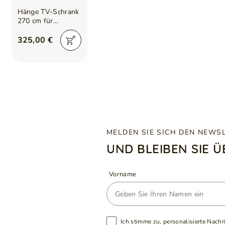
Hänge TV-Schrank
270 cm für
Wohnzimmer mit
LED-Beleuchtung
325,00 €
Aurelie Weiß
Hochglanz
MELDEN SIE SICH DEN NEWS
UND BLEIBEN SIE 
Vorname
Ich stimme zu, personalisierte Nachr