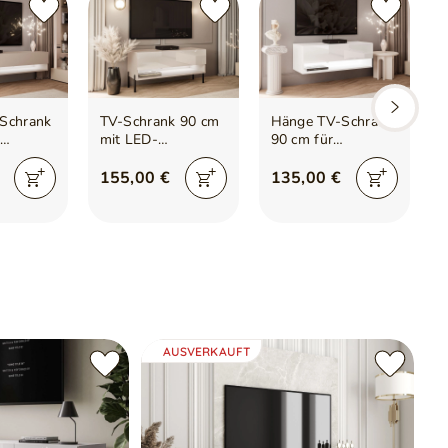
ppen
 Steckdose
nischen Beschädigungen
Schrank
TV-Schrank 90 cm
Hänge TV-Schrank
mit LED-
90 cm für
er mit
Beleuchtung und
Wohnzimmer mit
chtung
schwarzen
LED-Beleuchtung
155,00 €
135,00 €
schmir
Metallbeinen
Aurelie Weiß
Aurelie Kaschmir
Hochglanz
Hochglanz
AUSVERKAUFT