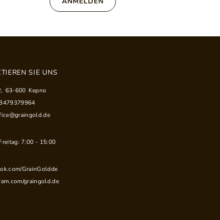
ANMELDEN
TIEREN SIE UNS
2
,
63-600
Kepno
33479379964
fice@graingold.de
reitag: 7:00 - 15:00
ook.com/GrainGoldde
ram.com/graingold.de