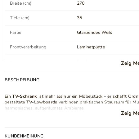
Breite (cm)
270
Tiefe (cm)
35
Farbe
Glänzendes Weiß
Frontverarbeitung
Laminatplatte
Korpusverarbeitung
Laminatplatte
Zeig M
Öffnungsmechanismus
Push to open
BESCHREIBUNG
Anzahl der Türen
3
Ein
TV-Schrank
ist mehr als nur ein Möbelstück – er schafft Or
gestaltete
TV-Lowboards
verbinden praktischen Stauraum für Mul
Anzahl der Regalböden
3
harmonisches, aufgeräumtes Ambiente.
Zeig M
Die
TV-Kommode
kombiniert
glänzende weiße Fronten
mit ein
Montage
Zur Selbstmontage
Linien und minimalistisches Design fügen sich harmonisch in jede
unterstützt von Aktuatoren, und das
Push-to-Open-System
ermög
LED Beleuchtung
Ja
KUNDENMEINUNG
Kabeldurchlass sorgt für Ordnung im Multimedia-Bereich.