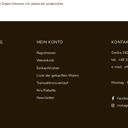
 Daten können Ich jederzeit widerrufen.
NG
MEIN KONTO
KONTAK
Swiba 16
Registrieren
tel.
+49 
Warenkorb
e-mail:
of
Einkaufslisten
Liste der gekauften Waren
Montag - F
Transaktionsverlauf
Ihre Rabatte
Newsletter
faceb
instag