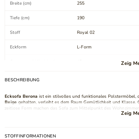
Breite (cm)
255
Tiefe (cm)
190
Stoff
Royal 02
Eckform
L-Form
Ottomane (Höhe) (cm)
42
Zeig M
Sitz (Höhe) (cm)
42
BESCHREIBUNG
Sitz (Tiefe) (cm)
60
Ecksofa Berona
ist ein stilvolles und funktionales Polstermöbel
Beige
gehalten, verleiht es dem Raum Gemütlichkeit und Klasse. C
Verstellbare Kopfteile
Ja
zeitlose Form machen das Sofa zum Mittelpunkt des Wohnzimmers
Zeig M
Das Modell in L-Form mit linksseitiger
Ottomane
bietet einen ko
Bettkasten
Ja
sowie
verstellbare Kopfstützen
sorgen für hohen Nutzungskomfor
sowohl als täglicher Rückzugsort als auch als zusätzliches Bett.
Schlaffunktion
Ja
STOFFINFORMATIONEN