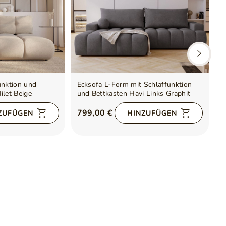
unktion und
Ecksofa L-Form mit Schlaffunktion
E
ilet Beige
und Bettkasten Havi Links Graphit
u
B
799,00 €
5
ZUFÜGEN
HINZUFÜGEN