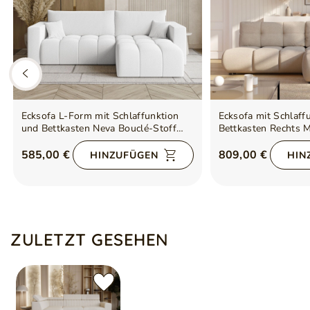
Ecksofa L-Form mit Schlaffunktion
Ecksofa mit Schlaff
und Bettkasten Neva Bouclé-Stoff
Bettkasten Rechts M
Weiß
585,00 €
809,00 €
HINZUFÜGEN
HIN
ZULETZT GESEHEN