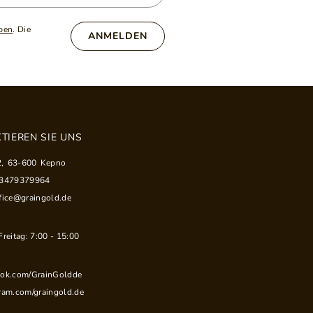
ben
. Die
ANMELDEN
TIEREN SIE UNS
2
,
63-600
Kepno
33479379964
fice@graingold.de
reitag: 7:00 - 15:00
ook.com/GrainGoldde
ram.com/graingold.de