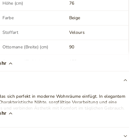
Höhe (cm)
76
Farbe
Beige
Stoffart
Velours
Ottomane (Breite) (cm)
90
Ottomane (Tiefe) (cm)
158
ehr
Sitzfläche (Breite) (cm)
140
Sitzverarbeitung
Wellenfedern
, das sich perfekt in moderne Wohnräume einfügt. In elegantem
harakteristische Nähte, sorgfältige Verarbeitung und eine
Rahmenkonstruktion
Holz
Laminatplatte
 und verbinden Ästhetik mit Komfort im täglichen Gebrauch.
ehr
mfortablen Platz zum Entspannen. Die Sitzhöhe von 42 cm
Anzahl der Bettkasten
1
t. Dank der durchdachten Konstruktion dient das Ecksofa
Schlafbereich
130x200 cm