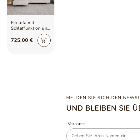
Ecksofa mit
Schlaffunktion und
Bettkasten Berona
links Beige
725,00 €
MELDEN SIE SICH DEN NEWS
UND BLEIBEN SIE 
Vorname