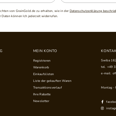
ichten von GrainGold.de zu erhalten, wie in der
Datenschutzerklärung beschrie
 Daten können Ich jederzeit widerrufen.
NG
MEIN KONTO
KONTAK
Swiba 16
Registrieren
tel.
+49 
Warenkorb
e-mail:
of
Einkaufslisten
Liste der gekauften Waren
Montag - F
Transaktionsverlauf
Ihre Rabatte
Newsletter
faceb
instag