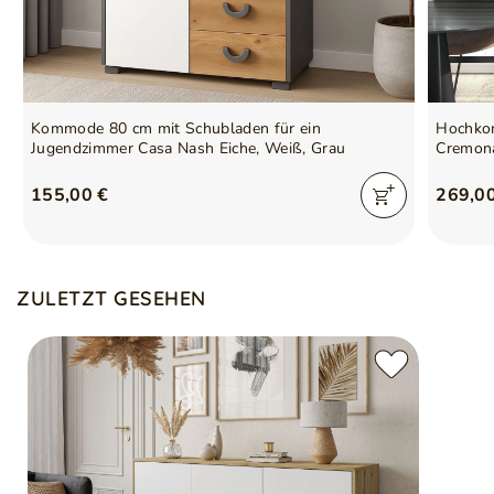
Kommode mit Vitrine
Nein
Anzahl der Türen
3
Verantwortliche Stelle für
GrainGold Sp z o.o.
Kommode 80 cm mit Schubladen für ein
Hochkom
dieses Produkt in der EU
Mehr
Jugendzimmer Casa Nash Eiche, Weiß, Grau
Cremon
155,00 €
269,0
Symbol
5905242959251
Serie
VIVANCE
ZULETZT GESEHEN