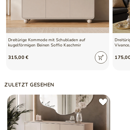
Dreitürige Kommode mit Schubladen auf
Dreitür
kugelförmigen Beinen Soffio Kaschmir
Vivance
315,00 €
175,0
ZULETZT GESEHEN