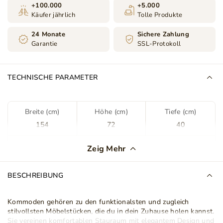
+100.000
+5.000
Käufer jährlich
Tolle Produkte
24 Monate
Sichere Zahlung
Garantie
SSL-Protokoll
TECHNISCHE PARAMETER
Breite (cm)
Höhe (cm)
Tiefe (cm)
154
72
40
Farbe
Kaschmir
Zeig Mehr
Farbton
Kaschmir
BESCHREIBUNG
Farbe der Vorderseite
Kaschmir
Kommoden gehören zu den funktionalsten und zugleich
stilvollsten Möbelstücken, die du in dein Zuhause holen kannst.
Farbe des Gehäuses
Kaschmir
Sie vereinen komfortablen Stauraum mit elegantem Design und