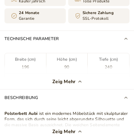
Käufer jährlich
Tolle Produkte
24 Monate
Sichere Zahlung
Garantie
SSL-Protokoll
TECHNISCHE PARAMETER
Breite (cm)
Höhe (cm)
Tiefe (cm)
196
90
240
Farbe
Schwarz
Zeig Mehr
Stoff
Komodo 23
BESCHREIBUNG
Stoffart
Velours
Polsterbett Aubi
ist ein modernes Möbelstück mit skulpturaler
Form, das sich durch seine leicht abgerundete Silhouette und
Lattenrost im Set
Ja
die massive Basis auszeichnet. Die weichen Seitenelemente
sowie das minimalistische, zweiteilige Kopfteil fügen sich
Zeig Mehr