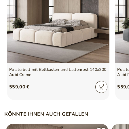
Maßabweichungen von +/- 3 cm möglich
Farbabweichungen möglich je nach Monitoreinstellung
Polsterbett mit Bettkasten und Lattenrost 140x200
Polst
Aubi Creme
Aubi 
559,00 €
559,
KÖNNTE IHNEN AUCH GEFALLEN