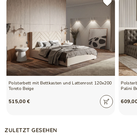
Polsterbett mit Bettkasten und Lattenrost 120x200
Polster
Toreto Beige
Palini B
515,00 €
609,0
ZULETZT GESEHEN