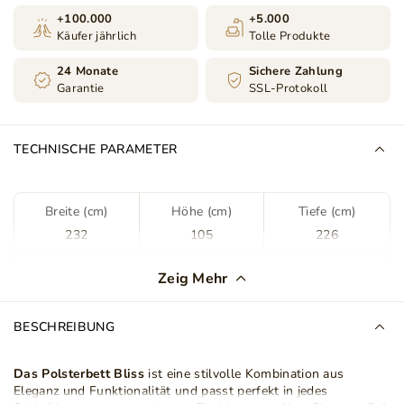
+100.000
+5.000
Käufer jährlich
Tolle Produkte
24 Monate
Sichere Zahlung
Garantie
SSL-Protokoll
TECHNISCHE PARAMETER
Breite (cm)
Höhe (cm)
Tiefe (cm)
232
105
226
Farbe
Braun
Zeig Mehr
Stoff
Royal 06
BESCHREIBUNG
Stoffart
Samt
Das Polsterbett Bliss
ist eine stilvolle Kombination aus
Eleganz und Funktionalität und passt perfekt in jedes
Lattenrost im Set
Ja