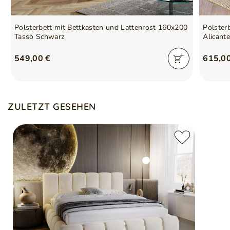
Polsterbett mit Bettkasten und Lattenrost 160x200
Polster
Tasso Schwarz
Alicant
549,00 €
615,0
ZULETZT GESEHEN