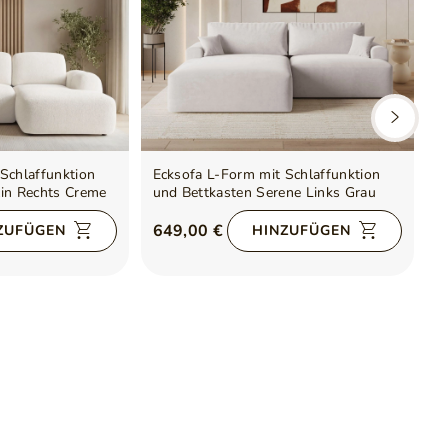
Schlaffunktion
Ecksofa L-Form mit Schlaffunktion
E
lin Rechts Creme
und Bettkasten Serene Links Grau
u
649,00 €
ZUFÜGEN
HINZUFÜGEN
8