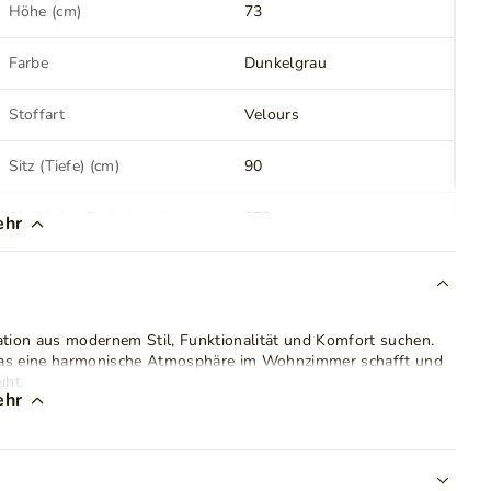
Höhe (cm)
73
Farbe
Dunkelgrau
Stoffart
Velours
Sitz (Tiefe) (cm)
90
Sitzfläche (Breite) (cm)
270
ehr
Höhenverstellung der
Nein
Armlehnen
nation aus modernem Stil, Funktionalität und Komfort suchen.
Bettkasten
Ja
, das eine harmonische Atmosphäre im Wohnzimmer schafft und
iht.
Anzahl der Rückenkissen
2
ehr
 Elastizität und Langlebigkeit. Die Sitzflächen passen sich
r hochwertige
Schaumstoff
garantiert Bequemlichkeit und
Schlafbereich
160x270 cm
hre hinweg seine Form behält. Ein zusätzlicher Vorteil ist der
t, Ordnung im Raum zu halten.