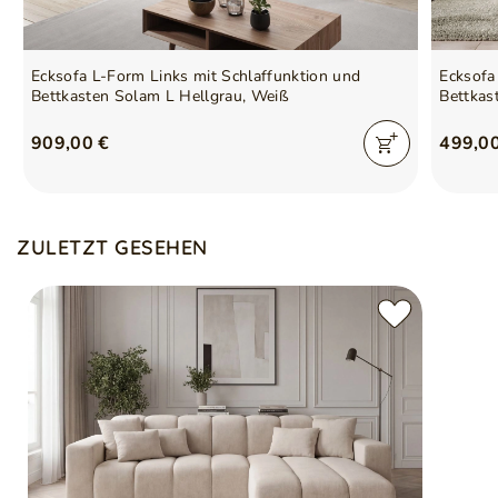
Ecksofa L-Form Links mit Schlaffunktion und
Ecksofa
Bettkasten Solam L Hellgrau, Weiß
Bettkas
909,00 €
499,0
ZULETZT GESEHEN