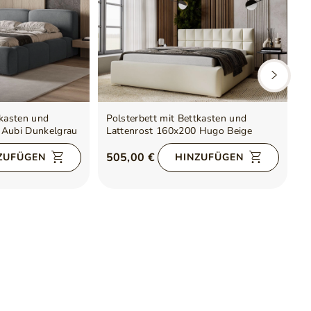
tkasten und
Polsterbett mit Bettkasten und
P
 Aubi Dunkelgrau
Lattenrost 160x200 Hugo Beige
L
505,00 €
5
ZUFÜGEN
HINZUFÜGEN