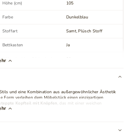
Höhe (cm)
105
Farbe
Dunkelblau
Stoffart
Samt
Plüsch Stoff
Bettkasten
Ja
Höhe der Liegefläche (cm)
30
ehr
LED Beleuchtung
Nein
Montage
Zur Selbstmontage
 Stils und eine Kombination aus außergewöhnlicher Ästhetik
 Form verleihen dem Möbelstück einen einzigartigen
teppte Kopfteil mit Knöpfen
, das mit einer weichen
Gewicht
90 kg
ehr
fortable Unterstützung beim Lesen, Entspannen oder Ansehen
Schubladen
Nein
120×200, 140×200, 160×200, 180×200 und 200x200 erhältlich
fzimmer. Das Modell ist mit
einem geräumigen