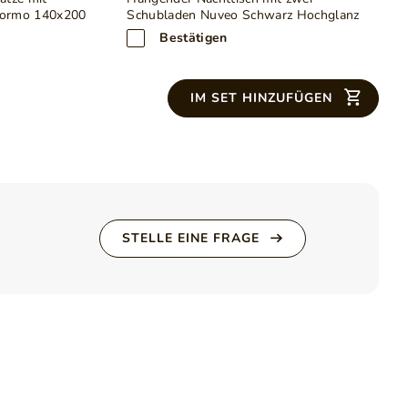
Formo 140x200
Schubladen Nuveo Schwarz Hochglanz
Bestätigen
ung
tatsächlichen Maßen abweichen - dies ist auf die
der tatsächlichen Farbe abweichen - dies hängt von den
IM SET HINZUFÜGEN
STELLE EINE FRAGE