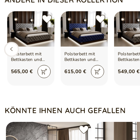
Polsterbett mit
Polsterbett mit
Polsterbet
Bettkasten und
Bettkasten und
Bettkasten
Lattenrost
Lattenrost
Lattenrost
140x200 Kingston
200x200 Kingston
120x200 K
565,00 €
615,00 €
549,00 €
Grau
Dunkelblau
Grau
KÖNNTE IHNEN AUCH GEFALLEN