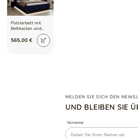
Polsterbett mit
Bettkasten und
Lattenrost
140x200 Kingston
565,00 €
Dunkelblau
MELDEN SIE SICH DEN NEWS
UND BLEIBEN SIE 
Vorname