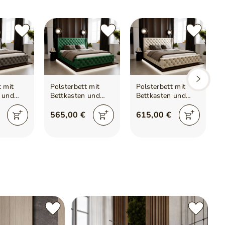
t mit
Polsterbett mit
Polsterbett mit
 und
Bettkasten und
Bettkasten und
Lattenrost
Lattenrost
ingston
140x200 Kingston
200x200 Kingston
565,00 €
615,00 €
Grün
Beige