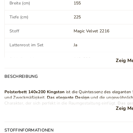
Breite (cm)
155
Tiefe (cm)
225
Stoff
Magic Velvet 2216
Lattenrost im Set
Ja
Schlafbereich
140x200 cm
Zeig M
Matratze
Nein
BESCHREIBUNG
Stil
Modern
Glamour
Polsterbett 140x200 Kingston
ist die Quintessenz des eleganten
Klassisch
und Zweckmäßigkeit.
Das elegante Design
und die ungewöhnliche
Charakter, der sich perfekt in die Raumgestaltung einfügt.
Das ges
Anzahl der Pakete
4
Zeig M
Polsterung mit einzigartiger Struktur überzogen ist, bietet kom
Ihrer Lieblingsfilme.
Kopfstütze
Ja
Polsterbett Kingston mit Lattenrost 140x200
ist in den Größen 
und eignet sich damit sowohl für kleine als auch für große Schla
STOFFINFORMATIONEN