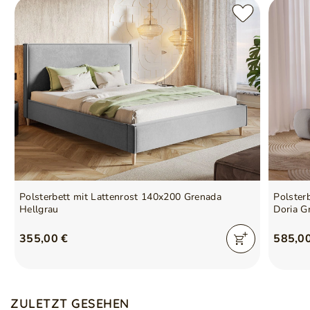
Polsterbett mit Lattenrost 140x200 Grenada
Polster
Hellgrau
Doria G
355,00 €
585,0
ZULETZT GESEHEN