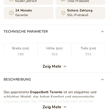
Käufer jährlich
Tolle Produkte
24 Monate
Sichere Zahlung
Garantie
SSL-Protokoll
TECHNISCHE PARAMETER
Breite (cm)
Höhe (cm)
Tiefe (cm)
180
104
224
Farbe
Rosa
Zeig Mehr
Stoff
Jasmine 61
BESCHREIBUNG
Stoffart
Samt
Das gepolsterte
Doppelbett Taranto
ist ein elegantes und
schlichtes Modell, das hohen Komfort und ergonomische
Lattenrost im Set
Ja
Lösungen bietet. Das Möbelstück verfügt über ein hohes
Kopfteil, das mit interessanten Nähten verziert ist. Das Kopfteil
Zeig Mehr