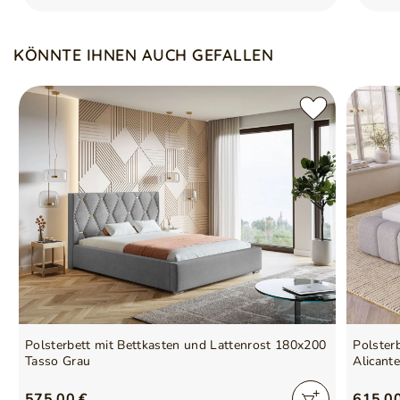
Verstärkter Bettrahmen mit Automaten
Optimal für Matratzen mit 120x200 cm Größe
KÖNNTE IHNEN AUCH GEFALLEN
Polsterbett mit Bettkasten und Lattenrost 180x200
Polster
Tasso Grau
Alicant
575,00 €
615,0