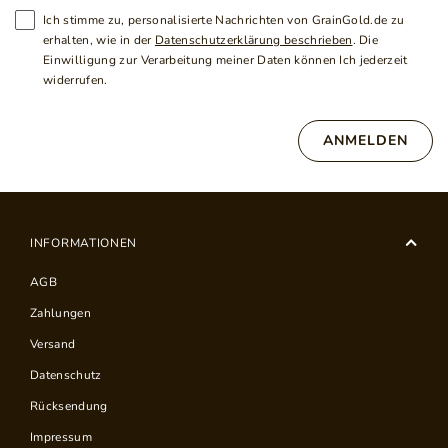
Ich stimme zu, personalisierte Nachrichten von GrainGold.de zu
erhalten, wie in der
Datenschutzerklärung beschrieben
. Die
Einwilligung zur Verarbeitung meiner Daten können Ich jederzeit
widerrufen.
ANMELDEN
INFORMATIONEN
AGB
Zahlungen
Versand
Datenschutz
Rücksendung
Impressum