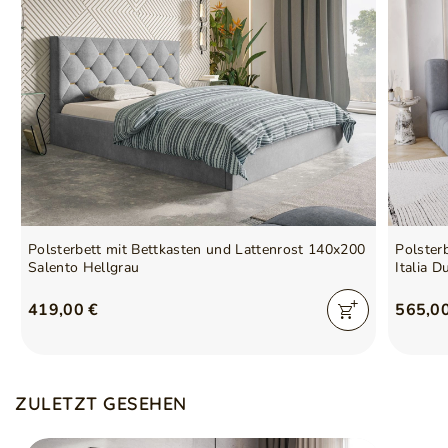
Polsterbett mit Bettkasten und Lattenrost 140x200
Polster
Salento Hellgrau
Italia D
419,00 €
565,0
ZULETZT GESEHEN