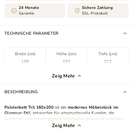
24 Monate
Sichere Zahlung
Garantie
SSL-Protokoll
TECHNISCHE PARAMETER
Breite (cm)
Höhe (cm)
Tiefe (cm)
168
103
213
Farbe
Beige
Zeig Mehr
Stoff
Jasmine 21
BESCHREIBUNG
Stoffart
Velours
Polsterbett Tril 160x200
ist ein
modernes Möbelstück im
Glamour-Stil
, entworfen für anspruchsvolle Kunden, die
Lattenrost im Set
Ja
Schönheit und hervorragende Verarbeitungsqualität schätzen.
Ein charakteristisches Element ist das
Kopfteil
, das dem Bett
Zeig Mehr
nicht nur Eleganz verleiht, sondern auch eine bequeme Stütze
Bettkasten
Nein