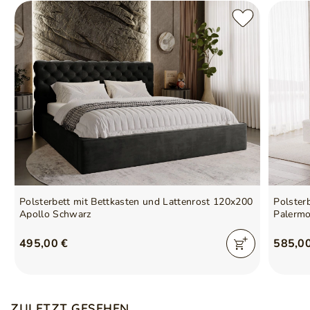
Polsterbett mit Bettkasten und Lattenrost 120x200
Polster
Apollo Schwarz
Palerm
495,00 €
585,0
ZULETZT GESEHEN