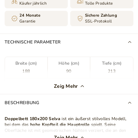
Käufer jährlich
Tolle Produkte
24 Monate
Sichere Zahlung
Garantie
SSL-Protokoll
TECHNISCHE PARAMETER
Breite (cm)
Höhe (cm)
Tiefe (cm)
188
90
213
Farbe
Dunkelblau
Zeig Mehr
Stoff
Kronos 09
BESCHREIBUNG
Stoffart
Plüsch Stoff
Velours
Doppelbett 180x200 Selva
ist ein äußerst stilvolles Modell,
bei dem das
hohe
Kopfteil die Hauptrolle
spielt. Seine
Lattenrost im Set
Ja
Oberfläche ist mit geometrischen Nähten verziert, die an den
Schnittpunkten
elegante Knöpfe
aufweisen. Das Bett verfügt
Zeig Mehr