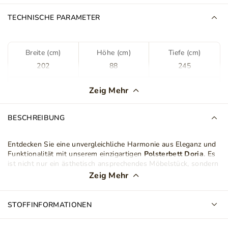
TECHNISCHE PARAMETER
Breite (cm)
Höhe (cm)
Tiefe (cm)
202
88
245
Farbe
Hellgrau
Zeig Mehr
Stoff
Komodo 7383
BESCHREIBUNG
Stoffart
Velours
Entdecken Sie eine unvergleichliche Harmonie aus Eleganz und
Funktionalität mit unserem einzigartigen
Polsterbett Doria
. Es
Lattenrost im Set
Ja
ist nicht nur ein ästhetisch ansprechendes Möbelstück, sondern
ein wahrer Mittelpunkt für Komfort und Bequemlichkeit in
Zeig Mehr
Ihrem Schlafzimmer. Der massive
Holzrahmen
, auf dem der
Bettkasten
Ja
große Sockel ruht, garantiert nicht nur Stabilität, sondern auch
Langlebigkeit für jahrelangen Gebrauch.
STOFFINFORMATIONEN
Schlafbereich
160x200 cm
Doppelbett Doria
wurde sorgfältig aus hochwertigen