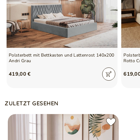
Polsterbett mit Bettkasten und Lattenrost 140x200
Polster
Andri Grau
Rotto C
419,00 €
619,0
ZULETZT GESEHEN