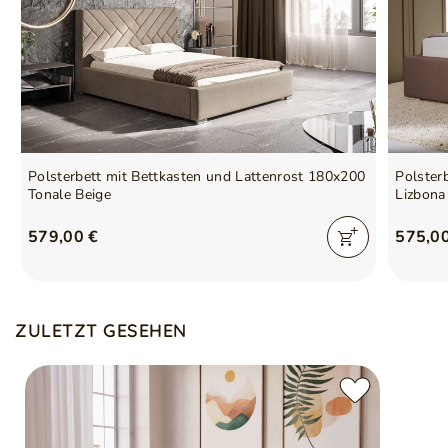
Polsterbett mit Bettkasten und Lattenrost 180x200
Polster
Tonale Beige
Lizbona
579,00 €
575,0
ZULETZT GESEHEN