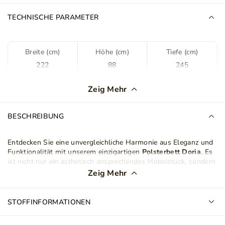
TECHNISCHE PARAMETER
Breite (cm)
Höhe (cm)
Tiefe (cm)
222
88
245
Farbe
Grün
Zeig Mehr
Stoff
Komodo 7376
BESCHREIBUNG
Stoffart
Velours
Entdecken Sie eine unvergleichliche Harmonie aus Eleganz und
Funktionalität mit unserem einzigartigen
Polsterbett Doria
. Es
Lattenrost im Set
Ja
ist nicht nur ein ästhetisch ansprechendes Möbelstück, sondern
ein wahrer Mittelpunkt für Komfort und Bequemlichkeit in
Zeig Mehr
Ihrem Schlafzimmer. Der massive
Holzrahmen
, auf dem der
Bettkasten
Ja
große Sockel ruht, garantiert nicht nur Stabilität, sondern auch
Langlebigkeit für jahrelangen Gebrauch.
STOFFINFORMATIONEN
Schlafbereich
180x200 cm
Doppelbett Doria
wurde sorgfältig aus hochwertigen