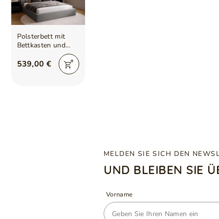
Polsterbett mit
Bettkasten und
Lattenrost
180x200 Monaco
539,00 €
Grau
MELDEN SIE SICH DEN NEWS
UND BLEIBEN SIE 
Vorname