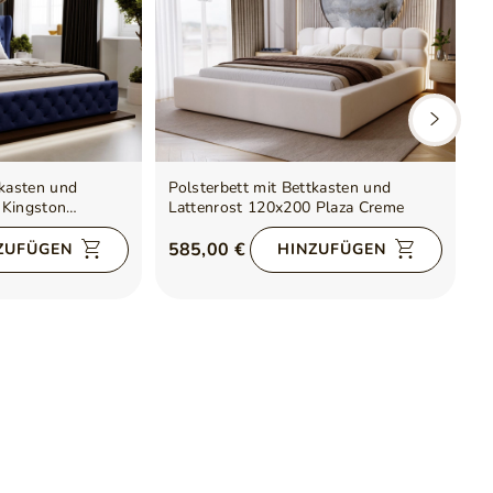
tkasten und
Polsterbett mit Bettkasten und
P
 Kingston
Lattenrost 120x200 Plaza Creme
L
585,00 €
6
ZUFÜGEN
HINZUFÜGEN