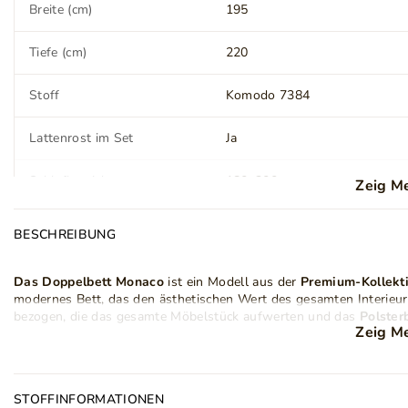
Breite (cm)
195
Tiefe (cm)
220
Stoff
Komodo 7384
Lattenrost im Set
Ja
Schlafbereich
180x200 cm
Zeig M
Matratze
Nein
BESCHREIBUNG
Stil
Modern
Das Doppelbett Monaco
ist ein Modell aus der
Premium-Kollekt
modernes Bett, das den ästhetischen Wert des gesamten Interieur
Anzahl der Pakete
4
bezogen, die das gesamte Möbelstück aufwerten und das
Polster
Zeig M
Optik ist dieses Modell auch sehr funktional, denn es ist mit eine
bewahren Sie alle notwendigen Dinge an einem Ort auf.
Kopfstütze
Ja
Das
Bett Monaco
weckt großes Interesse. Es ist in vielen Größen 
Verantwortliche Stelle für
GrainGold Sp z o.o.
Modell auswählen können.
STOFFINFORMATIONEN