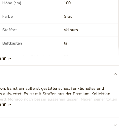
Höhe (cm)
100
Farbe
Grau
Stoffart
Velours
Bettkasten
Ja
Höhe der Liegefläche (cm)
30
ehr
LED Beleuchtung
Nein
Montage
Zur Selbstmontage
ion
. Es ist ein äußerst gestalterisches, funktionelles und
s aufwertet. Es ist mit Stoffen aus der Premium-Kollektion
Gewicht
96 kg
bett Monaco
noch besser aussehen lassen. Neben seiner tollen
ehr
m
großen Bettkasten
ausgestattet. Dank dieser Lösung
Schubladen
Nein
und Farben erhältlich, sodass Sie ganz einfach das richtige