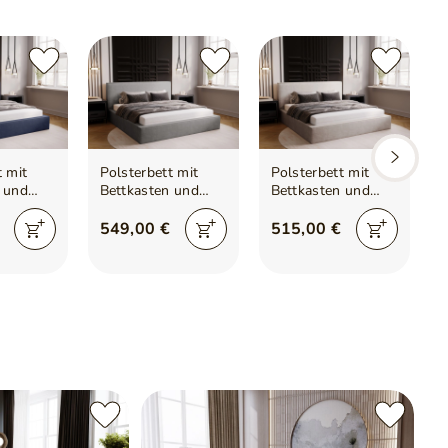
t mit
Polsterbett mit
Polsterbett mit
 und
Bettkasten und
Bettkasten und
Lattenrost
Lattenrost
Monaco
200x200 Monaco
140x200 Monaco
549,00 €
515,00 €
Grau
Hellgrau