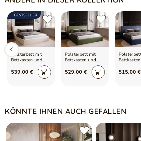
BESTSELLER
Polsterbett mit
Polsterbett mit
Polsterbet
Bettkasten und
Bettkasten und
Bettkasten
Lattenrost
Lattenrost
Lattenrost
180x200 Monaco
160x200 Monaco
140x200 
539,00 €
529,00 €
515,00 €
Creme
Grün
Blau
KÖNNTE IHNEN AUCH GEFALLEN