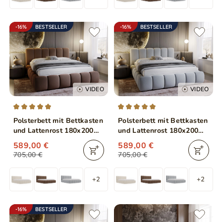
-16%
BESTSELLER
-16%
BESTSELLER
VIDEO
VIDEO
Polsterbett mit Bettkasten
Polsterbett mit Bettkasten
und Lattenrost 180x200
und Lattenrost 180x200
Cloud Braun
Cloud Hellgrau
589,00 €
589,00 €
705,00 €
705,00 €
+2
+2
-16%
BESTSELLER