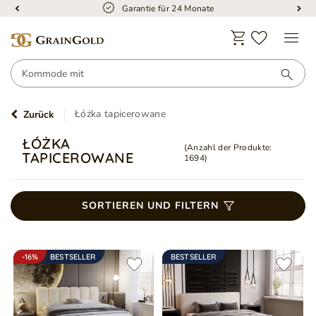
Garantie für 24 Monate
Łóżka tapicerowane
Zurück
ŁÓŻKA
(Anzahl der Produkte:
TAPICEROWANE
1694
)
SORTIEREN UND FILTERN
-16%
BESTSELLER
BESTSELLER