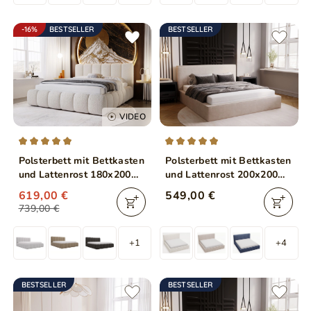
-16%
BESTSELLER
BESTSELLER
VIDEO
Polsterbett mit Bettkasten
Polsterbett mit Bettkasten
und Lattenrost 180x200
und Lattenrost 200x200
Cloud Bouclé-Stoff Beige
Monaco Beige
619,00 €
549,00 €
739,00 €
+1
+4
BESTSELLER
BESTSELLER