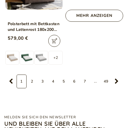
MEHR ANZEIGEN
Polsterbett mit Bettkasten
und Lattenrost 180x200
Monza Braun
579,00 €
+2
1
2
3
4
5
6
7
...
49
MELDEN SIE SICH DEN NEWSLETTER
UND BLEIBEN SIE ÜBER ALLE