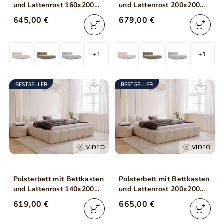
und Lattenrost 160x200
und Lattenrost 200x200
Modo aus Bouclé-Stoff
Modo aus Bouclé-Stoff
645,00 €
679,00 €
Beige
Beige
+1
+1
BESTSELLER
BESTSELLER
VIDEO
VIDEO
Polsterbett mit Bettkasten
Polsterbett mit Bettkasten
und Lattenrost 140x200
und Lattenrost 200x200
Cloud Low Bouclé-Stoff
Cloud Low Bouclé-Stoff
619,00 €
665,00 €
Beige
Beige