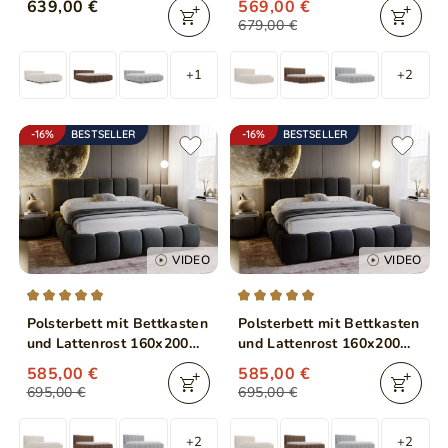
639,00 €
569,00 €
679,00 €
+1
+2
-16%
BESTSELLER
-16%
BESTSELLER
VIDEO
VIDEO
Polsterbett mit Bettkasten
Polsterbett mit Bettkasten
und Lattenrost 160x200
und Lattenrost 160x200
Cloud Dunkelgrau
Cloud Anthrazit
585,00 €
585,00 €
695,00 €
695,00 €
+2
+2