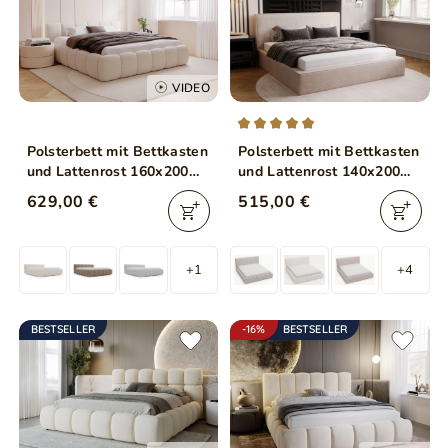
VIDEO
Polsterbett mit Bettkasten
Polsterbett mit Bettkasten
und Lattenrost 160x200
und Lattenrost 140x200
Cloud Low Bouclé-Stoff
Monaco Beige
629,00 €
515,00 €
Beige
+1
+4
BESTSELLER
-16%
BESTSELLER