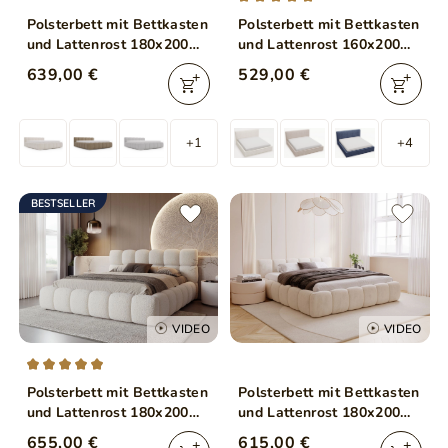
Polsterbett mit Bettkasten
Polsterbett mit Bettkasten
und Lattenrost 180x200
und Lattenrost 160x200
Cloud Low Bouclé-Stoff
Monaco Beige
639,00 €
529,00 €
Beige
+1
+4
BESTSELLER
VIDEO
VIDEO
Polsterbett mit Bettkasten
Polsterbett mit Bettkasten
und Lattenrost 180x200
und Lattenrost 180x200
Modo aus Bouclé-Stoff
Cloud Low Beige
655,00 €
615,00 €