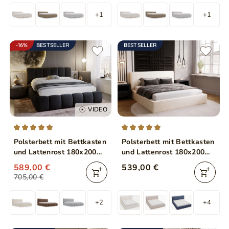
+1
+1
-16%
BESTSELLER
BESTSELLER
VIDEO
Polsterbett mit Bettkasten
Polsterbett mit Bettkasten
und Lattenrost 180x200
und Lattenrost 180x200
Cloud Anthrazit
Monaco Creme
589,00 €
539,00 €
705,00 €
+2
+4