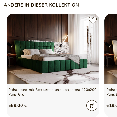
Verstärkter Bettrahmen mit Automatik
ANDERE IN DIESER KOLLEKTION
Symbol
5905242916230
Kissen und Matratze nicht im Lieferumfang enthalten
Serie
PARIS
Verwenden Sie den Konfigurator, um das Bett an Ihre
Wünsche anzupassen
Polsterbett mit Bettkasten und Lattenrost 120x200
Polst
Paris Grün
Paris 
559,00 €
619,