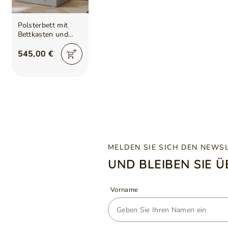
Polsterbett mit
Bettkasten und
Lattenrost
140x200 Lizbona
545,00 €
Grau
MELDEN SIE SICH DEN NEWS
UND BLEIBEN SIE 
Vorname