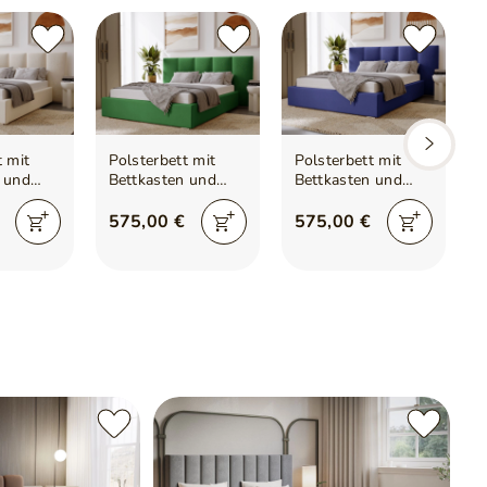
t mit
Polsterbett mit
Polsterbett mit
 und
Bettkasten und
Bettkasten und
Lattenrost
Lattenrost
izbona
180x200 Lizbona
180x200 Lizbona
575,00 €
575,00 €
Grün
Dunkelblau