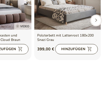
VIDEO
tkasten und
Polsterbett mit Lattenrost 180x200
P
 Cloud Braun
Snazi Grau
G
399,00 €
3
ZUFÜGEN
HINZUFÜGEN