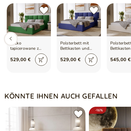
Łóżko
Polsterbett mit
Polsterbet
tapicerowane z
Bettkasten und
Bettkasten
pojemnikiem i
Lattenrost
Lattenrost
stelażem 120x200
120x200 Lizbona
140x200 L
529,00 €
529,00 €
545,00 €
cm Lizbona Zielone
Dunkelblau
Beige
KÖNNTE IHNEN AUCH GEFALLEN
-16%