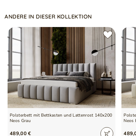
Das Rückenteil des Kopfteils ist mit schwarzem Wigofil
überzogen
Symbol
5905242927670
Kissen sind nicht im Standard enthalten
ANDERE IN DIESER KOLLEKTION
Serie
NEOS
Polsterbett mit Bettkasten und Lattenrost 140x200
Polst
Neos Grau
Neos 
489,00 €
489,