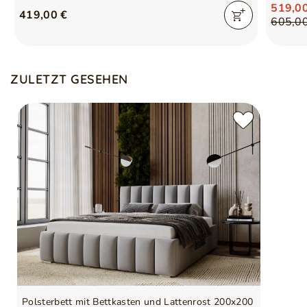
519,0
419,00 €
605,0
ZULETZT GESEHEN
Polsterbett mit Bettkasten und Lattenrost 200x200