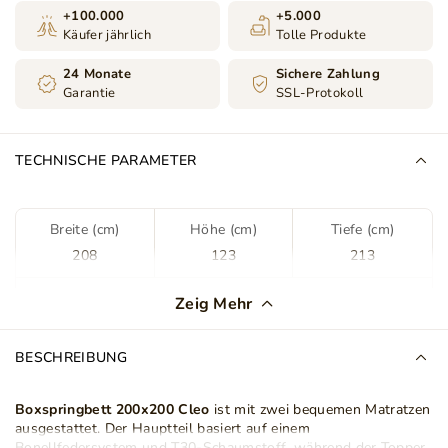
+100.000
+5.000
Käufer jährlich
Tolle Produkte
24 Monate
Sichere Zahlung
Garantie
SSL-Protokoll
TECHNISCHE PARAMETER
Breite (cm)
Höhe (cm)
Tiefe (cm)
208
123
213
Farbe
Dunkelgrau
Zeig Mehr
Stoff
Riviera 97
BESCHREIBUNG
Stoffart
Samt
Boxspringbett 200x200 Cleo
ist mit zwei bequemen Matratzen
ausgestattet. Der Hauptteil basiert auf einem
Bettkasten
Ja
Bonellfedersystem und T30-Schaumstoff, während der Topper