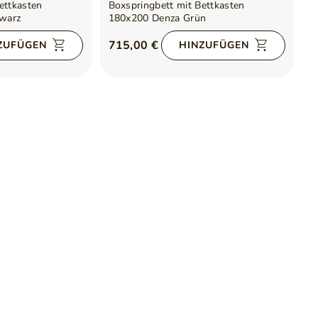
ettkasten
Boxspringbett mit Bettkasten
B
warz
180x200 Denza Grün
1
715,00 €
6
ZUFÜGEN
HINZUFÜGEN