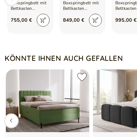
Boxspringbett mit
Boxspringbett mit
Boxspringb
Bettkasten
Bettkasten
Bettkasten
120x200 Cleo Rot
180x200 Cleo
200x200 C
Türkis
Braun
755,00 €
849,00 €
995,00 €
KÖNNTE IHNEN AUCH GEFALLEN