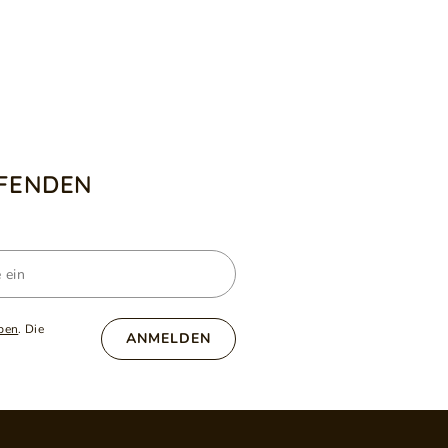
UFENDEN
ben
. Die
ANMELDEN