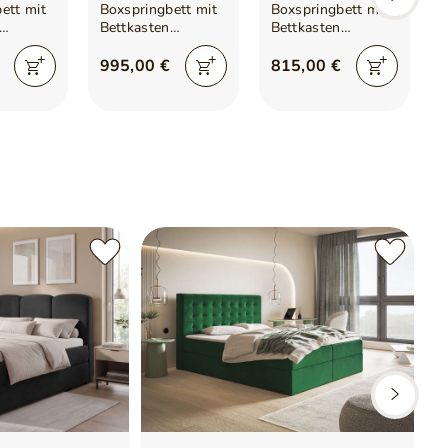
ett mit
Boxspringbett mit
Boxspringbett mit
Bettkasten
Bettkasten
leo Lux
200x200 Cleo Lux
160x200 Cleo
Gelb
Dunkelgrau
995,00 €
815,00 €