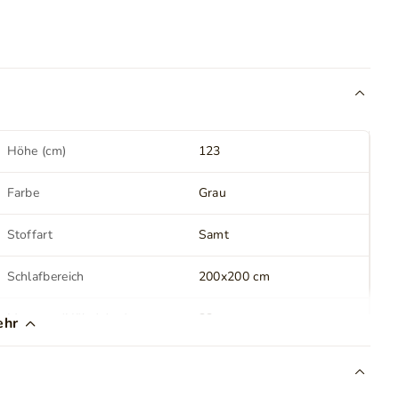
Höhe (cm)
123
Farbe
Grau
Stoffart
Samt
Schlafbereich
200x200 cm
Matratze (Höhe) (cm)
22
ehr
Matratzenhärte
H3 - mittelhart