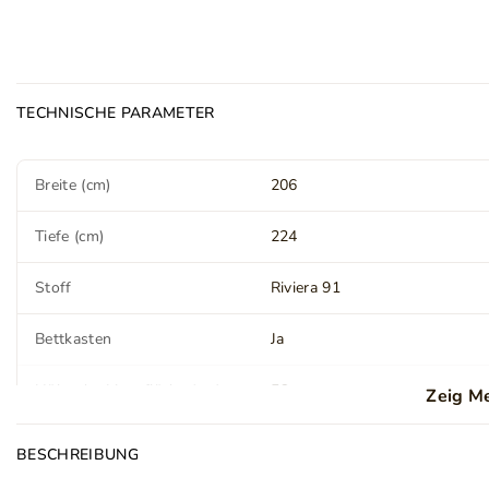
TECHNISCHE PARAMETER
Breite (cm)
206
Tiefe (cm)
224
Stoff
Riviera 91
Bettkasten
Ja
Höhe der Liegefläche (cm)
56
Zeig M
Matratzenart
Bonell
BESCHREIBUNG