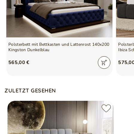
Polsterbett mit Bettkasten und Lattenrost 140x200
Polster
Kingston Dunkelblau
Ibiza S
565,00 €
575,0
ZULETZT GESEHEN