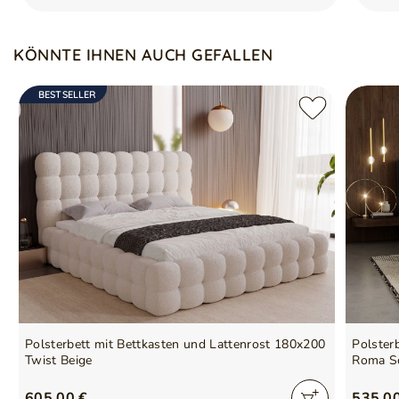
Bett wird ohne Matratze verkauft - siehe unser
Matratzenangebot
Großer Bettzeugbehälter
KÖNNTE IHNEN AUCH GEFALLEN
BESTSELLER
Polsterbett mit Bettkasten und Lattenrost 180x200
Polster
Twist Beige
Roma S
605,00 €
535,0