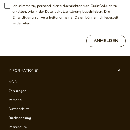
Ich stimme zu, personalisierte Nachrichten von GrainGold.de zu
erhalten, wie in der
Datenschutzerklärung beschrieben
. Die
Einwilligung zur Verarbeitung meiner Daten können Ich jederzeit
widerrufen.
ANMELDEN
INFORMATIONEN
AGB
Zahlungen
Versand
Datenschutz
Rücksendung
Impressum