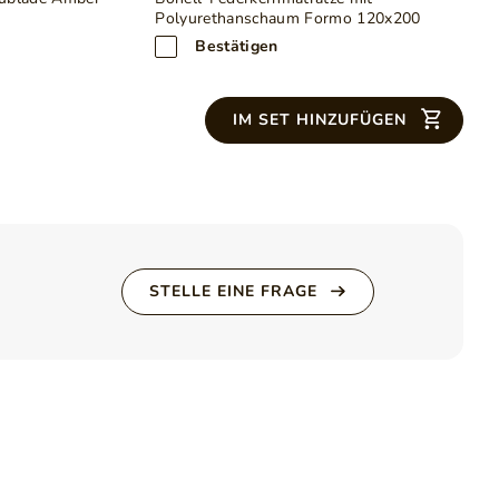
mit Montageanleitung)
Polyurethanschaum Formo 120x200
Bestätigen
chwarzem Wigophil gepolstert
d
IM SET HINZUFÜGEN
STELLE EINE FRAGE