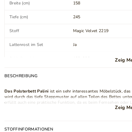
Breite (cm)
158
Tiefe (cm)
245
Stoff
Magic Velvet 2219
Lattenrost im Set
Ja
Schlafbereich
120x200 cm
Zeig M
Matratze
Nein
BESCHREIBUNG
Fuß (Höhe) (cm)
2,5
Das Polsterbett Palini
ist ein sehr interessantes Möbelstück, das
wird durch das tiefe Steppmuster auf allen Teilen des Bettes unt
Beinverarbeitung
Kunststoff
erfüllt auch eine praktische Funktion, da es beim Fernsehen oder
Zeig M
Das Bett ist in vier Größen erhältlich:
120x200, 140x200, 160x20
ist. Es passt hervorragend in kleine wie auch sehr geräumige Schl
Montage
Zur Selbstmontage
Bettkasten
, auf den man über das an der Frontseite angehobene
Hochwertige
STOFFINFORMATIONEN
Federmechanismen
erleichtern diesen Vorgang und 