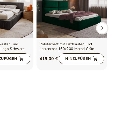
tkasten und
Polsterbett mit Bettkasten und
P
 Lago Schwarz
Lattenrost 160x200 Marad Grün
L
5
419,00 €
ZUFÜGEN
HINZUFÜGEN
6