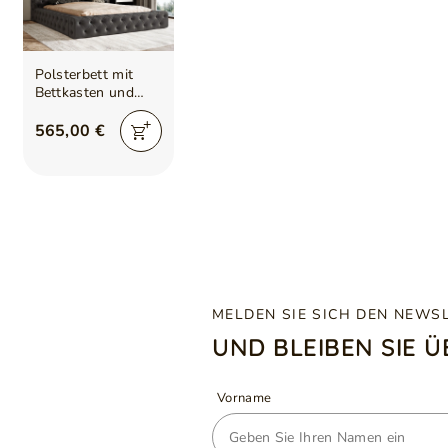
Polsterbett mit
Bettkasten und
Lattenrost
120x200 Palini
565,00 €
Schwarz
MELDEN SIE SICH DEN NEWS
UND BLEIBEN SIE 
Vorname