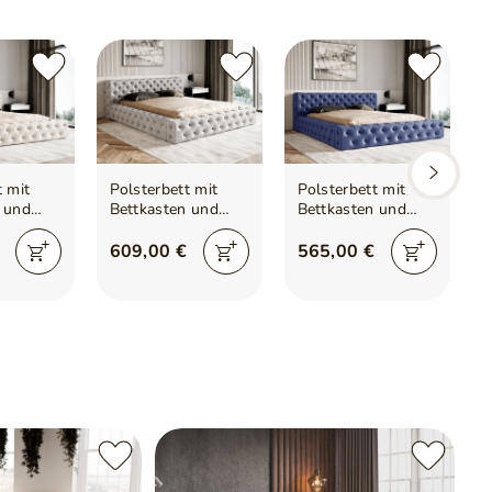
t mit
Polsterbett mit
Polsterbett mit
 und
Bettkasten und
Bettkasten und
Lattenrost
Lattenrost
lini
160x200 Palini
120x200 Palini
609,00 €
565,00 €
Hellgrau
Dunkelblau