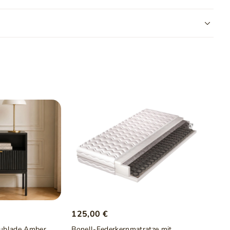
Zustand
Neu
Schubladen
Nein
belstoffe und verbindet Luxus, Komfort und außergewöhnliche
chen Struktur wurde für die anspruchsvollsten Kunden
 Zweckmäßigkeit und Haltbarkeit der in der Inneneinrichtung
125,00 €
hublade Amber
Bonell-Federkernmatratze mit