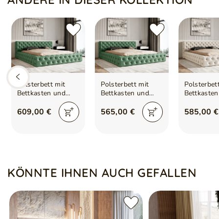
Polsterbett mit
Polsterbett mit
Polsterbet
Bettkasten und
Bettkasten und
Bettkasten
Lattenrost
Lattenrost
Lattenrost
160x200 Palini
120x200 Palini
140x200 Pa
609,00 €
565,00 €
585,00 €
Grün
Grün
Beige
KÖNNTE IHNEN AUCH GEFALLEN