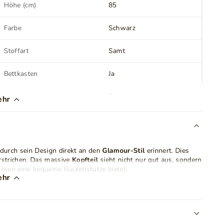
Höhe (cm)
85
Farbe
Schwarz
Stoffart
Samt
Bettkasten
Ja
Höhe der Liegefläche (cm)
34
ehr
LED Beleuchtung
Nein
Farbe der Beine
Schwarz
 durch sein Design direkt an den
Glamour-Stil
erinnert. Dies
erstrichen. Das massive
Kopfteil
sieht nicht nur gut aus, sondern
Stil
Glamour
Modern
 Lesen eine bequeme Rückenstütze bietet.
Klassisch
ehr
0 und 180x200 cm
, sodass für jeden Geschmack etwas dabei
afzimmer. Eine großartige Lösung ist der integrierte, geräumige
Anzahl der Pakete
5
Lattenrost
zugreifen kann, das im Lieferumfang enthalten ist.
unterstützen das Öffnen.