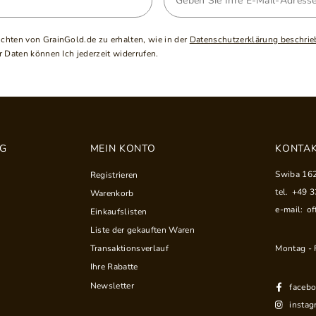
ichten von GrainGold.de zu erhalten, wie in der
Datenschutzerklärung beschrie
 Daten können Ich jederzeit widerrufen.
NG
MEIN KONTO
KONTAK
Swiba 16
Registrieren
tel.
+49 
Warenkorb
e-mail:
of
Einkaufslisten
Liste der gekauften Waren
Montag - F
Transaktionsverlauf
Ihre Rabatte
Newsletter
faceb
instag