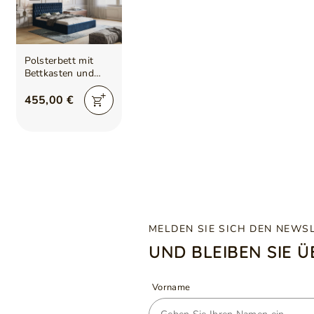
Polsterbett mit
Bettkasten und
Lattenrost
180x200 Benny
455,00 €
Dunkelblau
MELDEN SIE SICH DEN NEWS
UND BLEIBEN SIE 
Vorname