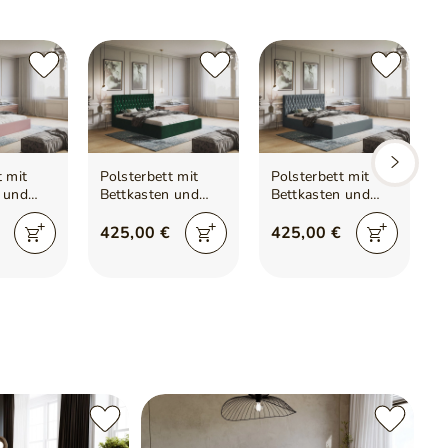
t mit
Polsterbett mit
Polsterbett mit
 und
Bettkasten und
Bettkasten und
Lattenrost
Lattenrost
enny
140x200 Benny
140x200 Benny
425,00 €
425,00 €
Grün
Dunkelgrau