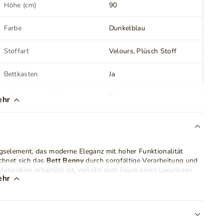
Höhe (cm)
90
Farbe
Dunkelblau
Stoffart
Velours
Plüsch Stoff
Bettkasten
Ja
Höhe der Liegefläche (cm)
31
ehr
LED Beleuchtung
Nein
Montage
Zur Selbstmontage
ngselement, das moderne Eleganz mit hoher Funktionalität
chnet sich das
Bett Benny
durch sorgfältige Verarbeitung und
aterialien erhältlich ist, verleiht dem Raum einen luxuriösen
Gewicht
67 kg
ehr
t Benny
ideal in moderne Innenräume. In seiner Box befindet
Schubladen
Nein
egenstände bietet. Für einen bequemen Zugang zu diesem
r durch Federautomatik angehoben wird.