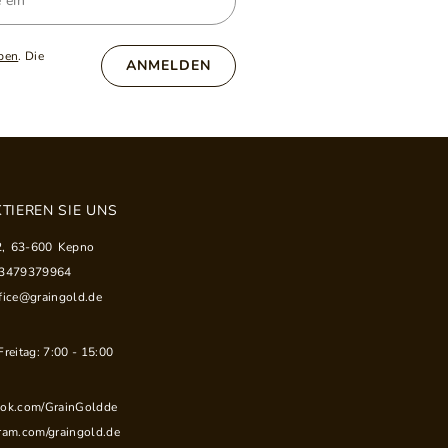
ben
. Die
ANMELDEN
TIEREN SIE UNS
2
,
63-600
Kepno
33479379964
fice@graingold.de
reitag: 7:00 - 15:00
ook.com/GrainGoldde
ram.com/graingold.de