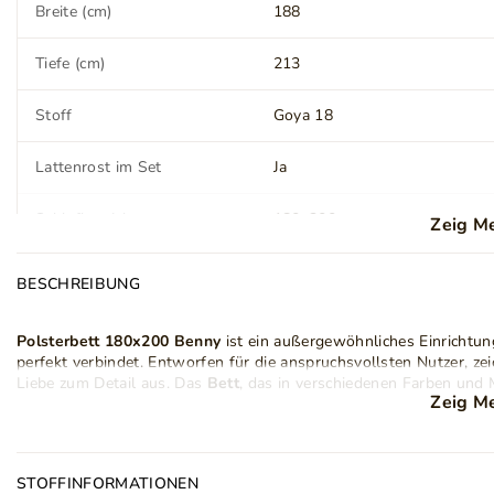
Breite (cm)
188
Tiefe (cm)
213
Stoff
Goya 18
Lattenrost im Set
Ja
Schlafbereich
180x200 cm
Zeig M
Matratze
Nein
BESCHREIBUNG
Stil
Modern
Glamour
Polsterbett 180x200
Benny
ist ein außergewöhnliches Einrichtu
Klassisch
perfekt verbindet. Entworfen für die anspruchsvollsten Nutzer, zei
Liebe zum Detail aus. Das
Bett
, das in verschiedenen Farben und M
Anzahl der Pakete
3
Zeig M
Charakter und bietet gleichzeitig hohen Komfort.
Dank seines außergewöhnlichen Designs passt das
elegante Bet
Kopfstütze
Ja
sich ein geräumiger Bettkasten, der viel Platz für persönliche G
Bettkasten wurde ein nach oben öffnender Rahmen verwendet, de
STOFFINFORMATIONEN