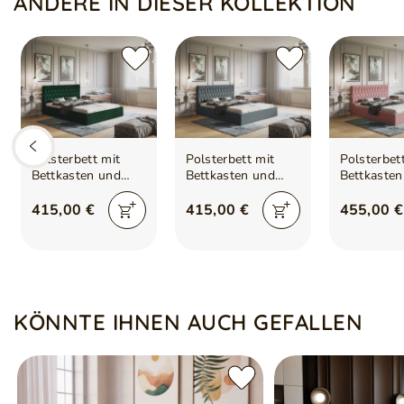
ANDERE IN DIESER KOLLEKTION
Polsterbett mit
Polsterbett mit
Polsterbet
Bettkasten und
Bettkasten und
Bettkasten
Lattenrost
Lattenrost
Lattenrost
120x200 Benny
120x200 Benny
180x200 B
415,00 €
415,00 €
455,00 €
Grün
Dunkelgrau
Rosa
KÖNNTE IHNEN AUCH GEFALLEN