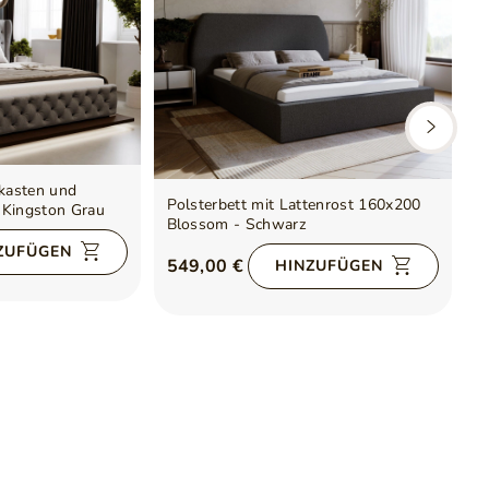
tkasten und
P
Polsterbett mit Lattenrost 160x200
 Kingston Grau
L
Blossom - Schwarz
6
ZUFÜGEN
549,00 €
HINZUFÜGEN