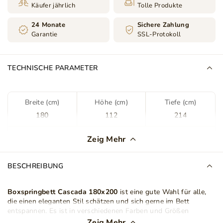
Käufer jährlich
Tolle Produkte
24 Monate
Sichere Zahlung
Garantie
SSL-Protokoll
TECHNISCHE PARAMETER
Breite (cm)
Höhe (cm)
Tiefe (cm)
180
112
214
Farbe
Beige
Zeig Mehr
Stoff
Jasmine 24
BESCHREIBUNG
Stoffart
Velours
Plüsch Stoff
Boxspringbett Cascada 180x200
ist eine gute Wahl für alle,
die einen eleganten Stil schätzen und sich gerne im Bett
Bettkasten
Ja
entspannen. Es ist in verschiedenen Farben und Größen
erhältlich, so dass Sie bei der Wahl des richtigen Modells viel
Zeig Mehr