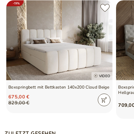
-19%
VIDEO
Boxspringbett mit Bettkasten 140x200 Cloud Beige
Boxspri
Hellgra
675,00 €
829,00 €
709,0
ZULETZT GESEHEN