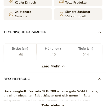
Käufer jährlich
Tolle Produkte
24 Monate
Sichere Zahlung
Garantie
SSL-Protokoll
TECHNISCHE PARAMETER
Breite (cm)
Höhe (cm)
Tiefe (cm)
160
112
214
Farbe
Dunkelblau
Zeig Mehr
Stoff
Kronos 09
BESCHREIBUNG
Stoffart
Velours
Plüsch Stoff
Boxspringbett Cascada 160x200
ist eine gute Wahl für alle,
die einen eleganten Stil schätzen und sich gerne im Bett
Bettkasten
Ja
entspannen. Es ist in verschiedenen Farben und Größen
erhältlich, was Ihnen bei der Wahl des richtigen Modells
Zeig Mehr