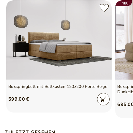
NEU
Boxspringbett mit Bettkasten 120x200 Forte Beige
Boxspri
Dunkelb
599,00 €
695,0
ZULETZT GESEHEN