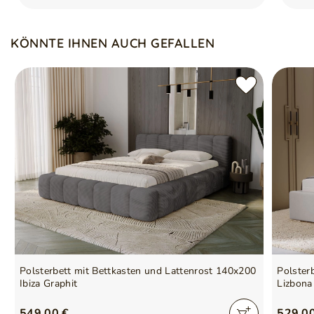
KÖNNTE IHNEN AUCH GEFALLEN
Polsterbett mit Bettkasten und Lattenrost 140x200
Polster
Ibiza Graphit
Lizbona
549,00 €
529,0