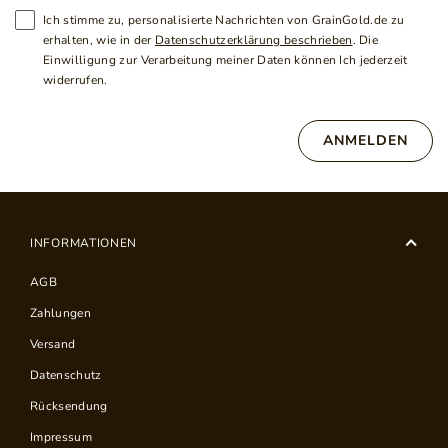
Ich stimme zu, personalisierte Nachrichten von GrainGold.de zu
erhalten, wie in der
Datenschutzerklärung beschrieben
. Die
Einwilligung zur Verarbeitung meiner Daten können Ich jederzeit
widerrufen.
ANMELDEN
INFORMATIONEN
AGB
Zahlungen
Versand
Datenschutz
Rücksendung
Impressum