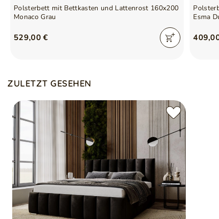
Polsterbett mit Bettkasten und Lattenrost 160x200
Polster
Monaco Grau
Esma D
529,00 €
409,0
ZULETZT GESEHEN