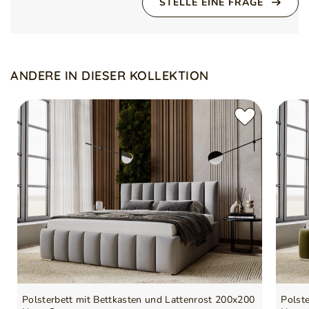
STELLE EINE FRAGE
Das Rückenteil des Kopfteils ist mit schwarzem Wigofil
überzogen
Symbol
5905242927649
Kissen sind nicht im Standard enthalten
Serie
NEOS
ANDERE IN DIESER KOLLEKTION
Polsterbett mit Bettkasten und Lattenrost 200x200
Polst