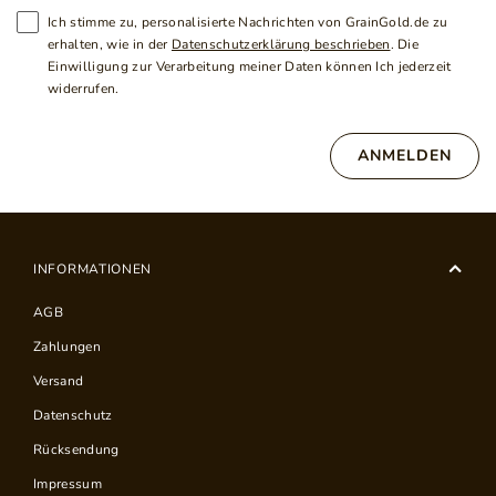
Ich stimme zu, personalisierte Nachrichten von GrainGold.de zu
erhalten, wie in der
Datenschutzerklärung beschrieben
. Die
Einwilligung zur Verarbeitung meiner Daten können Ich jederzeit
widerrufen.
ANMELDEN
INFORMATIONEN
AGB
Zahlungen
Versand
Datenschutz
Rücksendung
Impressum