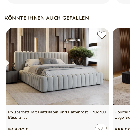
KÖNNTE IHNEN AUCH GEFALLEN
Polsterbett mit Bettkasten und Lattenrost 120x200
Polster
Bliss Grau
Lago S
549,00 €
595,0