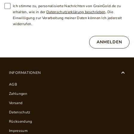
Ich stimme zu, personalisierte Nachrichten von GrainGold.de zu
erhalten, wie in der
Datenschutzerklärung beschrieben
. Die
Einwilligung zur Verarbeitung meiner Daten können Ich jederzeit
widerrufen.
ANMELDEN
INFORMATIONEN
AGB
Zahlungen
Versand
Datenschutz
Rücksendung
Impressum