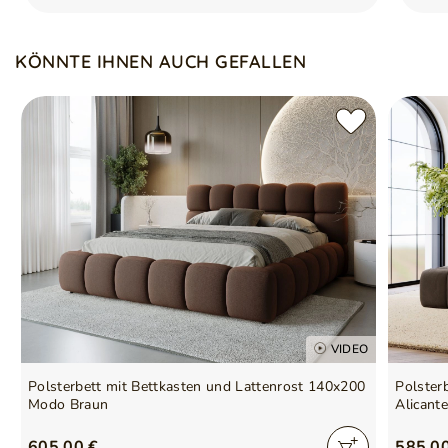
Verstärkter Bettrahmen mit Automaten
Optimal für Matratzen mit 140x200 cm Größe
KÖNNTE IHNEN AUCH GEFALLEN
VIDEO
Polsterbett mit Bettkasten und Lattenrost 140x200
Polster
Modo Braun
Alicante
605,00 €
585,0