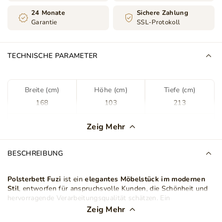
24 Monate
Sichere Zahlung
Garantie
SSL-Protokoll
TECHNISCHE PARAMETER
Breite (cm)
Höhe (cm)
Tiefe (cm)
168
103
213
Farbe
Grün
Zeig Mehr
Stoff
Kronos 19
BESCHREIBUNG
Stoffart
Velours
Plüsch Stoff
Polsterbett Fuzi
ist ein
elegantes Möbelstück im modernen
Stil
, entworfen für anspruchsvolle Kunden, die Schönheit und
Lattenrost im Set
Ja
hervorragende Verarbeitungsqualität schätzen. Ein
hervorstechendes Merkmal ist das
stilvolle Kopfteil
mit
Zeig Mehr
dekorativen Nähten, das dem Bett nicht nur Charme verleiht,
Bettkasten
Nein