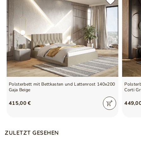
Polsterbett mit Bettkasten und Lattenrost 140x200
Polster
Gaja Beige
Corti G
415,00 €
449,0
ZULETZT GESEHEN