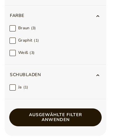
FARBE
Braun
3
Graphit
1
Weiß
3
SCHUBLADEN
Ja
1
AUSGEWÄHLTE FILTER
ANWENDEN