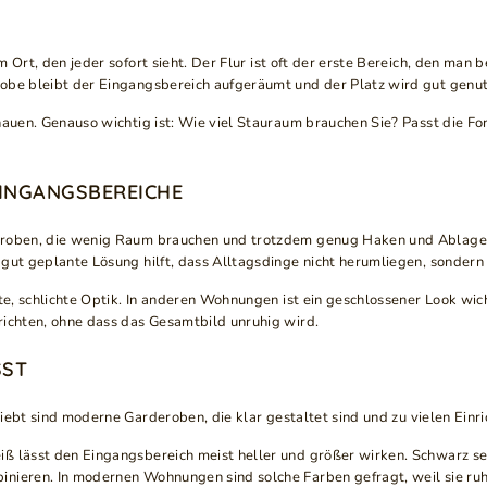
m Ort, den jeder sofort sieht. Der Flur ist oft der erste Bereich, den ma
obe bleibt der Eingangsbereich aufgeräumt und der Platz wird gut genut
chauen. Genauso wichtig ist: Wie viel Stauraum brauchen Sie? Passt die 
INGANGSBEREICHE
deroben, die wenig Raum brauchen und trotzdem genug Haken und Ablage
gut geplante Lösung hilft, dass Alltagsdinge nicht herumliegen, sondern 
hte, schlichte Optik. In anderen Wohnungen ist ein geschlossener Look wi
richten, ohne dass das Gesamtbild unruhig wird.
SST
ebt sind moderne Garderoben, die klar gestaltet sind und zu vielen Einri
ß lässt den Eingangsbereich meist heller und größer wirken. Schwarz set
ieren. In modernen Wohnungen sind solche Farben gefragt, weil sie ruhig