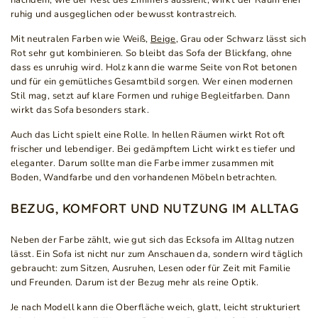
nachdem, wie der Rest des Zimmers aussieht, wirkt der Raum eher
ruhig und ausgeglichen oder bewusst kontrastreich.
Mit neutralen Farben wie Weiß,
Beige
, Grau oder Schwarz lässt sich
Rot sehr gut kombinieren. So bleibt das Sofa der Blickfang, ohne
dass es unruhig wird. Holz kann die warme Seite von Rot betonen
und für ein gemütliches Gesamtbild sorgen. Wer einen modernen
Stil mag, setzt auf klare Formen und ruhige Begleitfarben. Dann
wirkt das Sofa besonders stark.
Auch das Licht spielt eine Rolle. In hellen Räumen wirkt Rot oft
frischer und lebendiger. Bei gedämpftem Licht wirkt es tiefer und
eleganter. Darum sollte man die Farbe immer zusammen mit
Boden, Wandfarbe und den vorhandenen Möbeln betrachten.
BEZUG, KOMFORT UND NUTZUNG IM ALLTAG
Neben der Farbe zählt, wie gut sich das Ecksofa im Alltag nutzen
lässt. Ein Sofa ist nicht nur zum Anschauen da, sondern wird täglich
gebraucht: zum Sitzen, Ausruhen, Lesen oder für Zeit mit Familie
und Freunden. Darum ist der Bezug mehr als reine Optik.
Je nach Modell kann die Oberfläche weich, glatt, leicht strukturiert