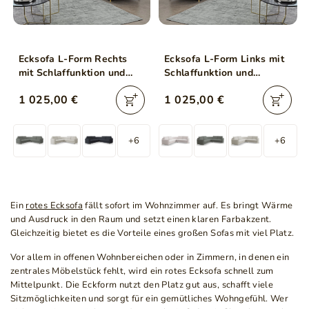
Ecksofa L-Form Rechts
Ecksofa L-Form Links mit
mit Schlaffunktion und
Schlaffunktion und
Bettkasten Limon Rot
Bettkasten Limon Rot
1 025,00 €
1 025,00 €
+6
+6
Ein
rotes Ecksofa
fällt sofort im Wohnzimmer auf. Es bringt Wärme
und Ausdruck in den Raum und setzt einen klaren Farbakzent.
Gleichzeitig bietet es die Vorteile eines großen Sofas mit viel Platz.
Vor allem in offenen Wohnbereichen oder in Zimmern, in denen ein
zentrales Möbelstück fehlt, wird ein rotes Ecksofa schnell zum
Mittelpunkt. Die Eckform nutzt den Platz gut aus, schafft viele
Sitzmöglichkeiten und sorgt für ein gemütliches Wohngefühl. Wer