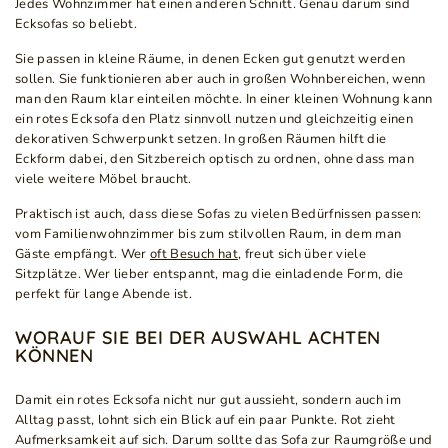
Jedes Wohnzimmer hat einen anderen Schnitt. Genau darum sind
Ecksofas so beliebt.
Sie passen in kleine Räume, in denen Ecken gut genutzt werden
sollen. Sie funktionieren aber auch in großen Wohnbereichen, wenn
man den Raum klar einteilen möchte. In einer kleinen Wohnung kann
ein rotes Ecksofa den Platz sinnvoll nutzen und gleichzeitig einen
dekorativen Schwerpunkt setzen. In großen Räumen hilft die
Eckform dabei, den Sitzbereich optisch zu ordnen, ohne dass man
viele weitere Möbel braucht.
Praktisch ist auch, dass diese Sofas zu vielen Bedürfnissen passen:
vom Familienwohnzimmer bis zum stilvollen Raum, in dem man
Gäste empfängt. Wer
oft Besuch hat
, freut sich über viele
Sitzplätze. Wer lieber entspannt, mag die einladende Form, die
perfekt für lange Abende ist.
WORAUF SIE BEI DER AUSWAHL ACHTEN
KÖNNEN
Damit ein rotes Ecksofa nicht nur gut aussieht, sondern auch im
Alltag passt, lohnt sich ein Blick auf ein paar Punkte. Rot zieht
Aufmerksamkeit auf sich. Darum sollte das Sofa zur Raumgröße und