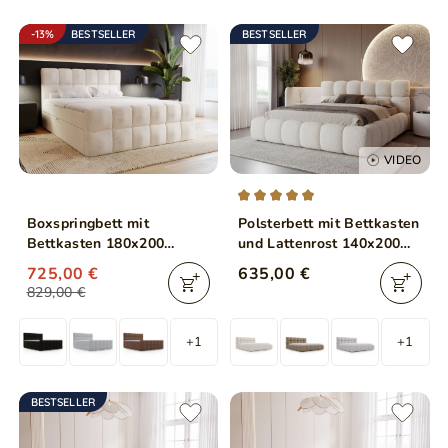
-13%
BESTSELLER
BESTSELLER
VIDEO
Boxspringbett mit
Polsterbett mit Bettkasten
Bettkasten 180x200
und Lattenrost 140x200
Alicante Beige
Modo aus Bouclé-Stoff
725,00 €
635,00 €
Beige
829,00 €
+1
+1
BESTSELLER