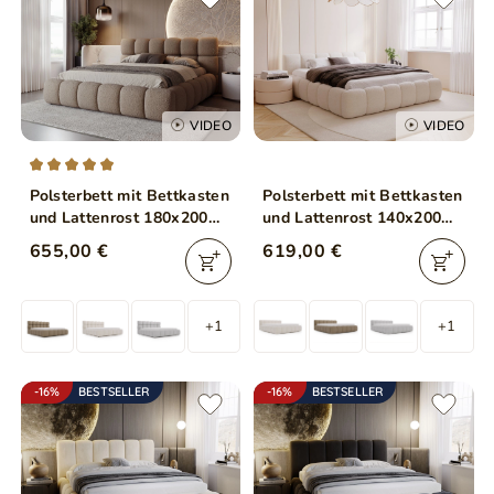
VIDEO
VIDEO
Polsterbett mit Bettkasten
Polsterbett mit Bettkasten
und Lattenrost 180x200
und Lattenrost 140x200
Modo aus Bouclé-Stoff
Cloud Low Bouclé-Stoff
655,00 €
619,00 €
Braun
Beige
+1
+1
-16%
BESTSELLER
-16%
BESTSELLER