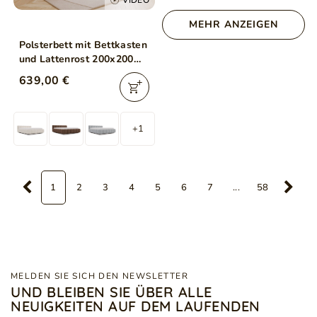
VIDEO
MEHR ANZEIGEN
Polsterbett mit Bettkasten
und Lattenrost 200x200
Cloud Low Beige
639,00 €
+1
1
2
3
4
5
6
7
...
58
MELDEN SIE SICH DEN NEWSLETTER
UND BLEIBEN SIE ÜBER ALLE
NEUIGKEITEN AUF DEM LAUFENDEN