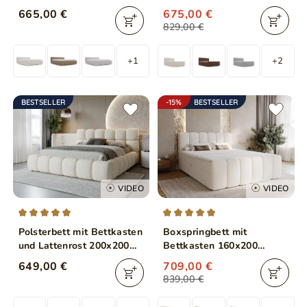
Cloud Low Bouclé-Stoff
Beige
665,00 €
675,00 €
Beige
829,00 €
+1
+2
BESTSELLER
-15%
BESTSELLER
VIDEO
VIDEO
Polsterbett mit Bettkasten
Boxspringbett mit
und Lattenrost 200x200
Bettkasten 160x200
Modo Beige
Bouclé-Stoff Cloud Beige
649,00 €
709,00 €
839,00 €