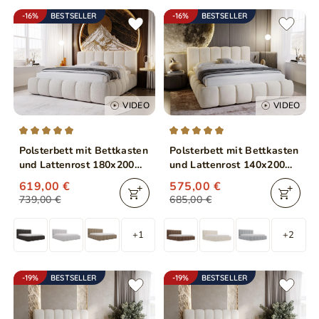
-16%
BESTSELLER
-16%
BESTSELLER
VIDEO
VIDEO
Polsterbett mit Bettkasten
Polsterbett mit Bettkasten
und Lattenrost 180x200
und Lattenrost 140x200
Cloud Bouclé-Stoff Beige
Cloud Beige
619,00 €
575,00 €
739,00 €
685,00 €
+1
+2
-19%
BESTSELLER
-19%
BESTSELLER