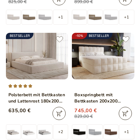
825,00 €
899,00 €
+1
+1
BESTSELLER
-10%
BESTSELLER
Polsterbett mit Bettkasten
Boxspringbett mit
und Lattenrost 180x200
Bettkasten 200x200
Mali Beige
Alicante Beige
635,00 €
745,00 €
829,00 €
+2
+1