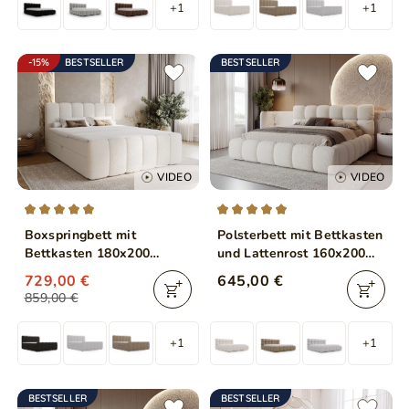
+1
+1
-15%
BESTSELLER
BESTSELLER
VIDEO
VIDEO
Boxspringbett mit
Polsterbett mit Bettkasten
Bettkasten 180x200
und Lattenrost 160x200
Bouclé-Stoff Cloud Beige
Modo aus Bouclé-Stoff
729,00 €
645,00 €
Beige
859,00 €
+1
+1
BESTSELLER
BESTSELLER