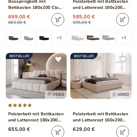
Boxspringbett mit
Polsterbett mit Bettkasten
Bettkasten 180x200 Cloud
und Lattenrost 160x200
Beige
Cloud Beige
699,00 €
585,00 €
865,00 €
695,00 €
+2
+2
BESTSELLER
BESTSELLER
VIDEO
VIDEO
Polsterbett mit Bettkasten
Polsterbett mit Bettkasten
und Lattenrost 180x200
und Lattenrost 160x200
Modo aus Bouclé-Stoff
Cloud Low Bouclé-Stoff
655,00 €
629,00 €
Beige
Beige