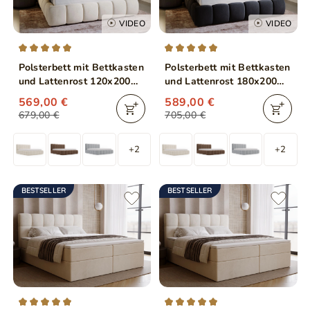
VIDEO
VIDEO
Polsterbett mit Bettkasten
Polsterbett mit Bettkasten
und Lattenrost 120x200
und Lattenrost 180x200
Cloud Beige
Cloud Anthrazit
569,00 €
589,00 €
679,00 €
705,00 €
+2
+2
BESTSELLER
BESTSELLER