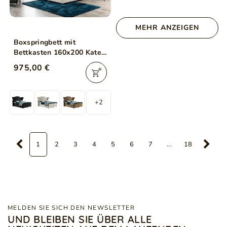
MEHR ANZEIGEN
Boxspringbett mit
Bettkasten 160x200 Kate
Creme
975,00 €
+2
1
2
3
4
5
6
7
...
18
MELDEN SIE SICH DEN NEWSLETTER
UND BLEIBEN SIE ÜBER ALLE