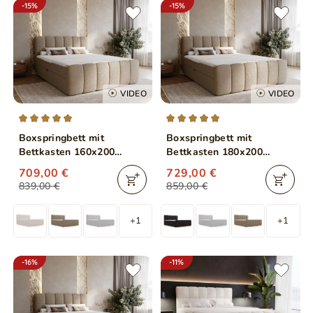
-15%
-15%
VIDEO
VIDEO
Boxspringbett mit
Boxspringbett mit
Bettkasten 160x200
Bettkasten 180x200
Bouclé-Stoff Cloud Braun
Bouclé-Stoff Cloud Braun
709,00 €
729,00 €
839,00 €
859,00 €
+1
+1
-16%
-11%