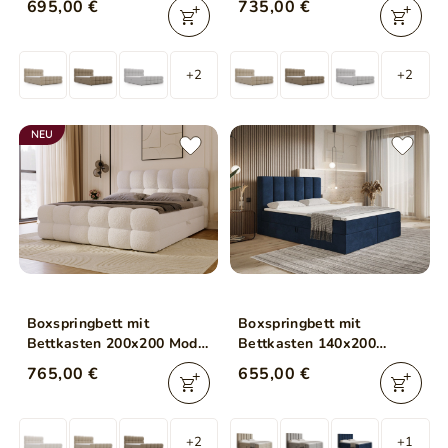
695,00 €
735,00 €
+2
+2
NEU
Boxspringbett mit
Boxspringbett mit
Bettkasten 200x200 Modo
Bettkasten 140x200
Beige
Cascada Dunkelblau
765,00 €
655,00 €
+2
+1