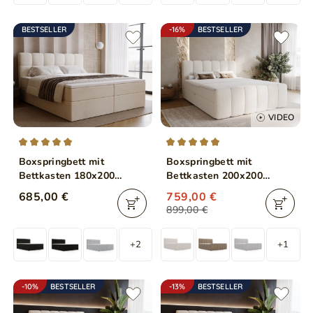
BESTSELLER
-16%
BESTSELLER
VIDEO
Boxspringbett mit
Boxspringbett mit
Bettkasten 180x200
Bettkasten 200x200
Maison Beige
Bouclé-Stoff Cloud Beige
685,00 €
759,00 €
899,00 €
+2
+1
-10%
BESTSELLER
-13%
BESTSELLER