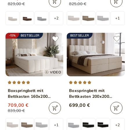
829,00 €
825,00 €
+2
+1
-15%
BESTSELLER
BESTSELLER
VIDEO
Boxspringbett mit
Boxspringbett mit
Bettkasten 160x200
Bettkasten 200x200
Bouclé-Stoff Cloud Beige
Maison Beige
709,00 €
699,00 €
839,00 €
+1
+2