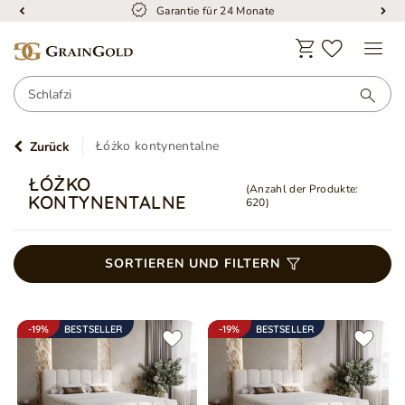
Garantie für 24 Monate
Łóżko kontynentalne
Zurück
ŁÓŻKO
(Anzahl der Produkte:
KONTYNENTALNE
620
)
SORTIEREN UND FILTERN
-19%
BESTSELLER
-19%
BESTSELLER