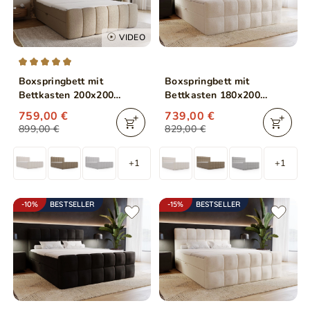
VIDEO
Boxspringbett mit
Boxspringbett mit
Bettkasten 200x200
Bettkasten 180x200
Bouclé-Stoff Cloud Braun
Bouclé-Stoff Alicante
759,00 €
739,00 €
Beige
899,00 €
829,00 €
+1
+1
-10%
BESTSELLER
-15%
BESTSELLER