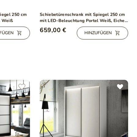
iegel 250 cm
Schiebetürenschrank mit Spiegel 250 cm
l Weiß
mit LED-Beleuchtung Portel Weiß, Eiche
Sonoma
659,00 €
FÜGEN
HINZUFÜGEN