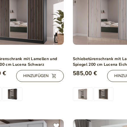
ürenschrank mit Lamellen und
Schiebetürenschrank mit L
200 cm Lucena Schwarz
Spiegel 200 cm Lucena Eic
Weiß
 €
585,00 €
HINZUFÜGEN
HINZU