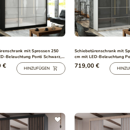
ürenschrank mit Sprossen 250
Schiebetürenschrank mit S
ED-Beleuchtung Ponti Schwarz,
cm mit LED-Beleuchtung Po
Grau
 €
719,00 €
HINZUFÜGEN
HINZU