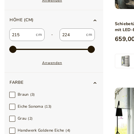
Anwenden
HÖHE (CM)
Schiebet
mit LED-
-
659,00
Anwenden
FARBE
Braun
3
Eiche Sonoma
13
Grau
2
Handwerk Goldene Eiche
4