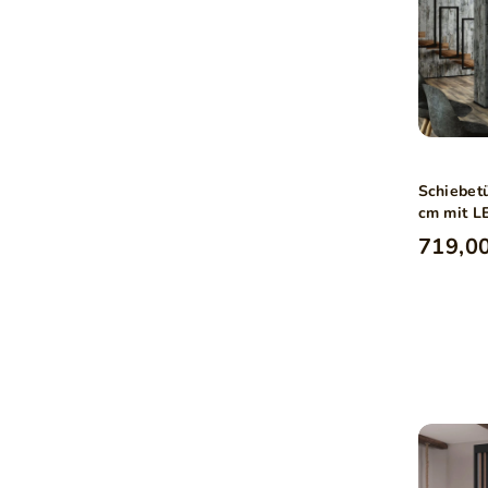
Schiebet
cm mit L
Weiß
719,00