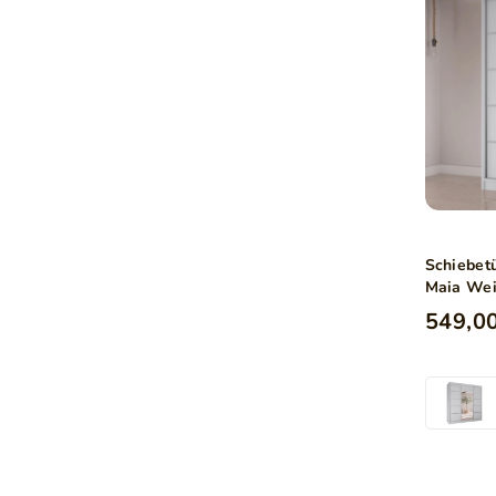
Schiebet
Maia We
549,00