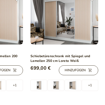
amellen 200
Schiebetürenschrank mit Spiegel und
Lamellen 250 cm Loreto Weiß
699,00 €
FÜGEN
HINZUFÜGEN
+1
+1