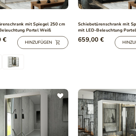
ürenschrank mit Spiegel 250 cm
Schiebetürenschrank mit Sp
Beleuchtung Portel Weiß
mit LED-Beleuchtung Porte
Schwarz
 €
659,00 €
HINZUFÜGEN
HINZU